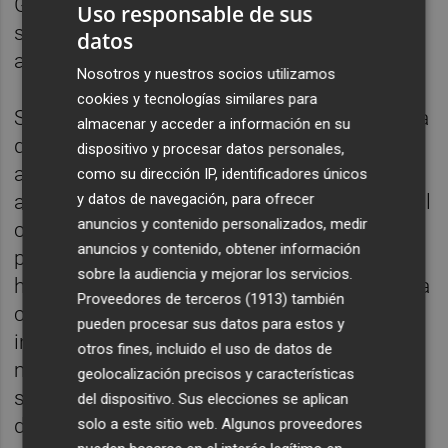
Giner para justificar una
Uso responsable de sus
supuesta "animadversión política feroz" a la
datos
apertura de viviendas de uso turístico.
Nosotros y nuestros socios utilizamos
cookies y tecnologías similares para
Sin embargo, tras un estudio preliminar de la
almacenar y acceder a información en su
querella, la Asesoría Jurídica municipal
dispositivo y procesar datos personales,
afirma expresamente que no aprecia "indicio
como su dirección IP, identificadores únicos
y datos de navegación, para ofrecer
alguno de criminalidad" y que la acción penal
anuncios y contenido personalizados, medir
carece "de una mínima solidez". Este
anuncios y contenido, obtener información
posicionamiento implica que, si bien puede
sobre la audiencia y mejorar los servicios.
haber discusión técnica y normativa en la vía
Proveedores de terceros (1913)
también
contencioso-administrativa sobre la
pueden procesar sus datos para estos y
interpretación de la moratoria, no existe -al
otros fines, incluido el uso de datos de
menos en esta fase- una base firme para
geolocalización precisos y características
sostener que los hechos constituyan un
del dispositivo. Sus elecciones se aplican
delito penal.
solo a este sitio web. Algunos proveedores