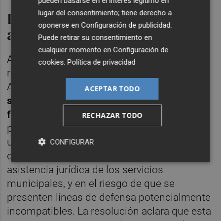
pueden basarse en el interés legítimo en
lugar del consentimiento; tiene derecho a
Desestima la petición de
oponerse en
Configuración de publicidad
.
asistencia jurídica
Puede retirar su consentimiento en
cualquier momento en
Configuración de
A pesar de esta valoración favorable
cookies
.
Política de privacidad
respecto a la falta de indicios delictivos, el
Ayuntamiento decidió
desestimar la
ACEPTAR TODO
solicitud de asistencia jurídica municipal
formulada por Giner
para su defensa en el
RECHAZAR TODO
procedimiento penal. La negativa se basa en
una posible colisión de intereses con otro
CONFIGURAR
querellado, un jefe de servicio que sí obtuvo
asistencia jurídica de los servicios
municipales, y en el riesgo de que se
presenten líneas de defensa potencialmente
incompatibles. La resolución aclara que esta