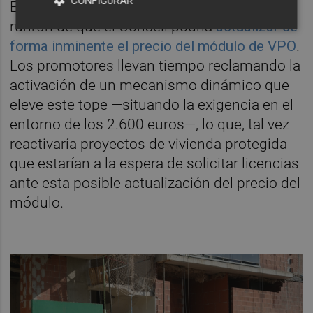
CONFIGURAR
Esta parálisis coincide, además, con el
runrún de que el Consell podría
actualizar de
forma inminente el precio del módulo de VPO
.
Los promotores llevan tiempo reclamando la
activación de un mecanismo dinámico que
eleve este tope —situando la exigencia en el
entorno de los 2.600 euros—, lo que, tal vez
reactivaría proyectos de vivienda protegida
que estarían a la espera de solicitar licencias
ante esta posible actualización del precio del
módulo.