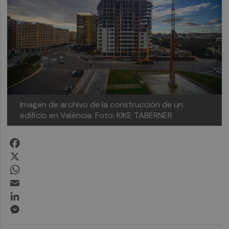
Imagen de archivo de la construcción de un
edificio en València.
Foto: KIKE TABERNER
Facebook
X
WhatsApp
Email
LinkedIn
Messenger