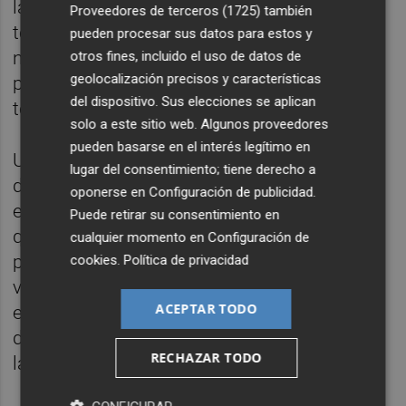
la ciudad de València se concedieron un
Proveedores de terceros (1725)
también
total de 1.735 licencias para viviendas de
pueden procesar sus datos para estos y
nueva planta de las que 865 eran viviendas
otros fines, incluido el uso de datos de
geolocalización precisos y características
protegidas, lo que supone casi la mitad del
del dispositivo. Sus elecciones se aplican
total.
solo a este sitio web. Algunos proveedores
pueden basarse en el interés legítimo en
Una de las razones que podría explicar este
lugar del consentimiento; tiene derecho a
descenso de la cuota de VPO radica en el
oponerse en
Configuración de publicidad
.
encarecimiento de los costes de edificación
Puede retirar su consentimiento en
que según denuncian los promotores
cualquier momento en
Configuración de
provoca que el valor máximo de venta de la
cookies
.
Política de privacidad
vivienda protegida en la autonomía —fijado
ACEPTAR TODO
en los 2.400 euros por metro cuadrado útil
desde finales de 2024— dificulte rentabilizar
RECHAZAR TODO
la construcción de VPO.