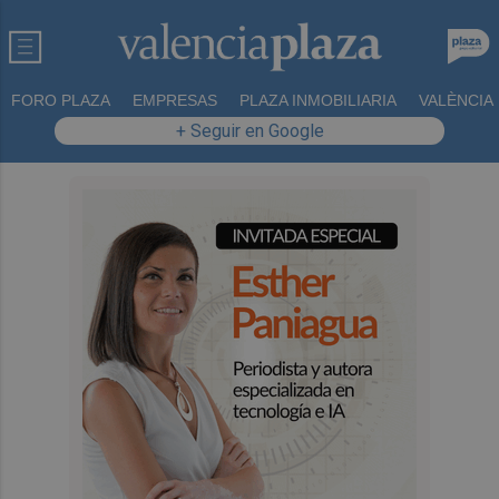
FORO PLAZA
EMPRESAS
PLAZA INMOBILIARIA
VALÈNCIA
+ Seguir en Google