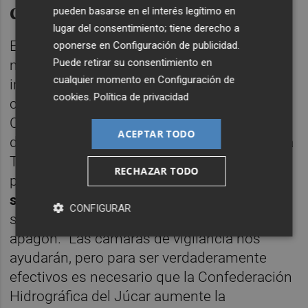
cauces del Turia y el Carraixet
pueden basarse en el interés legítimo en
lugar del consentimiento; tiene derecho a
Este plan, contempla incorporar también
oponerse en
Configuración de publicidad
.
Puede retirar su consentimiento en
más cañones antiincendios en El Saler y la
cualquier momento en
Configuración de
instalación de cámaras para monitorizar el
cookies
.
Política de privacidad
cauce del nuevo Turia y el barranco del
Carraixet en caso de avenidas de agua, ha
ACEPTAR TODO
dicho la edil popular. También se dotará a La
Torre de un
sistema de avisos sonoros
a la
RECHAZAR TODO
población, y la
adquisición de teléfonos
satelitales y emisoras híbridas
para los
CONFIGURAR
servicios esenciales, en caso de
apagón. “Las cámaras de vigilancia nos
ayudarán, pero para ser verdaderamente
efectivos es necesario que la Confederación
Hidrográfica del Júcar aumente la