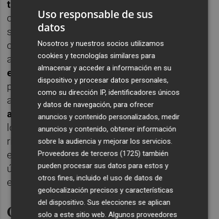
tuberías arteriales
de la red, que actúan
Uso responsable de sus
como autopistas de agua y su rotura
datos
supondría el desabastecimiento de un
Nosotros y nuestros socios utilizamos
cuarto de la ciudad. El plan contempla
cookies y tecnologías similares para
además la
compra de macrogrupos
almacenar y acceder a información en su
electrógenos
con mayor capacidad que
dispositivo y procesar datos personales,
puedan generar electricidad en caso de otro
como su dirección IP, identificadores únicos
apagón. La tercera de las medidas supondrá
y datos de navegación, para ofrecer
ampliar la red de baja presión
e incorporar
anuncios y contenido personalizados, medir
los pozos municipales a esta red para que el
anuncios y contenido, obtener información
riego o el baldeo se puedan alimentar de
sobre la audiencia y mejorar los servicios.
Proveedores de terceros (1725)
también
este agua. "València y París son las dos
pueden procesar sus datos para estos y
únicas ciudades con dos redes de agua", ha
otros fines, incluido el uso de datos de
explicado Catalá.
geolocalización precisos y características
del dispositivo. Sus elecciones se aplican
Cámaras de vigilancia en los
solo a este sitio web. Algunos proveedores