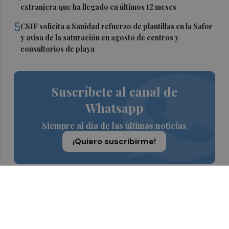
extranjera que ha llegado en últimos 12 meses
5
CSIF solicita a Sanidad refuerzo de plantillas en la Safor
y avisa de la saturación en agosto de centros y
consultorios de playa
Suscríbete al canal de
Whatsapp
Siempre al día de las últimas noticias
¡Quiero suscribirme!