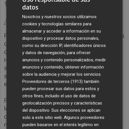
12,3% y Prosegur Alarms un 33,4%.
datos
Nosotros y nuestros socios utilizamos
Áreas de negocio
cookies y tecnologías similares para
almacenar y acceder a información en su
Prosegur Security alcanzó los 2.502 millones
dispositivo y procesar datos personales,
de euros en ventas, con un crecimiento
como su dirección IP, identificadores únicos
orgánico del 18,9% y una mejora del 17% en
y datos de navegación, para ofrecer
rentabilidad. La división de seguridad ha
anuncios y contenido personalizados, medir
anuncios y contenido, obtener información
señalado que su estrategia para 2025
sobre la audiencia y mejorar los servicios.
seguirá enfocada en consolidar su
Proveedores de terceros (1913)
también
expansión en el mercado estadounidense.
pueden procesar sus datos para estos y
otros fines, incluido el uso de datos de
Por su parte, Prosegur Cash, la filial de
geolocalización precisos y características
logística de valores y gestión de efectivo,
del dispositivo. Sus elecciones se aplican
cerró 2024 con unas ventas de 2.090
solo a este sitio web. Algunos proveedores
millones de euros y un Ebita de 251
pueden basarse en el interés legítimo en