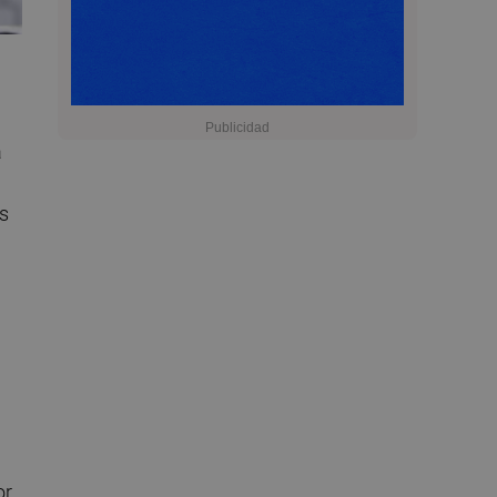
a
os
or