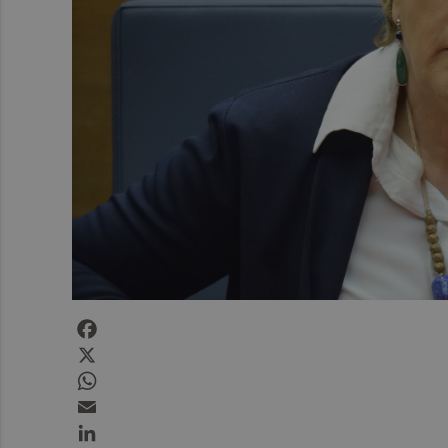
Facebook
X
WhatsApp
Email
LinkedIn