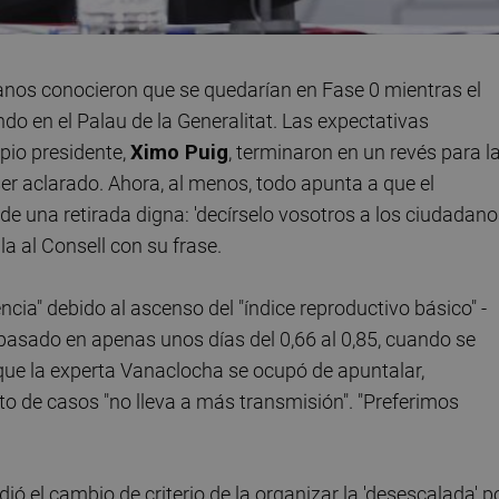
ianos conocieron que se quedarían en Fase 0 mientras el
ndo en el Palau de la Generalitat. Las expectativas
pio presidente,
Ximo Puig
, terminaron en un revés para l
r aclarado. Ahora, al menos, todo apunta a que el
 de una retirada digna: 'decírselo vosotros a los ciudadan
lla al Consell con su frase.
dencia" debido al ascenso del "índice reproductivo básico" -
pasado en apenas unos días del 0,66 al 0,85, cuando se
 que la experta Vanaclocha se ocupó de apuntalar,
 de casos "no lleva a más transmisión". "Preferimos
ó el cambio de criterio de la organizar la 'desescalada' p