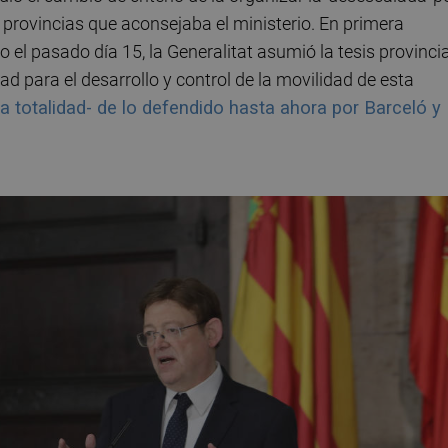
s provincias que aconsejaba el ministerio. En primera
ro el pasado día 15, la Generalitat asumió la tesis provincia
d para el desarrollo y control de la movilidad de esta
la totalidad- de lo defendido hasta ahora por Barceló y