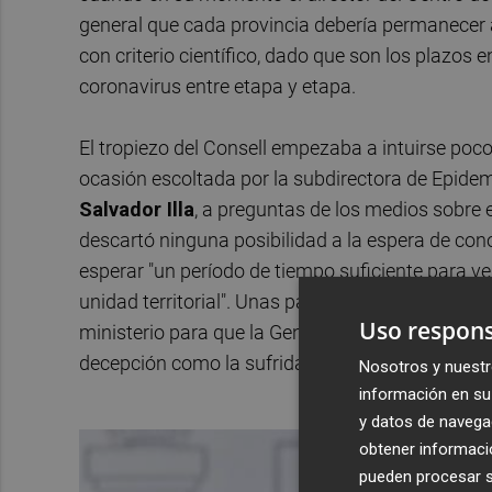
general que cada provincia debería permanecer 
con criterio científico, dado que son los plazos 
coronavirus entre etapa y etapa.
El tropiezo del Consell empezaba a intuirse poc
ocasión escoltada por la subdirectora de Epidem
Salvador Illa
, a preguntas de los medios sobre 
descartó ninguna posibilidad a la espera de con
esperar "un período de tiempo suficiente para v
unidad territorial". Unas palabras que, unidas a l
Uso respons
ministerio para que la Generalitat no siguiera a
decepción como la sufrida el 8 de mayo.
Nosotros y nuestr
información en su 
y datos de navega
obtener informació
pueden procesar su