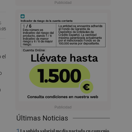
5
3:05
 el
o
a
n
Últimas Noticias
1
La subida salarial media pactada en convenio