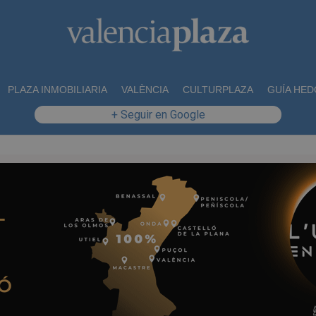
PLAZA INMOBILIARIA
VALÈNCIA
CULTURPLAZA
GUÍA HED
+ Seguir en Google