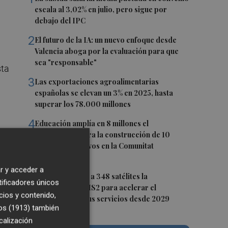
escala al 3,02% en julio, pero sigue por
debajo del IPC
2
El futuro de la IA: un nuevo enfoque desde
Valencia aboga por la evaluación para que
sea "responsable"
sta
3
Las exportaciones agroalimentarias
españolas se elevan un 3% en 2025, hasta
superar los 78.000 millones
4
Educación amplía en 8 millones el
presupuesto para la construcción de 10
del
centros educativos en la Comunitat
Valenciana
r y acceder a
5
Bruselas amplía a 348 satélites la
tificadores únicos
constelación IRIS2 para acelerar el
cios y contenido,
despliegue de sus servicios desde 2029
os (1913)
también
calización