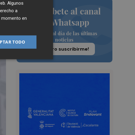
 web. Algunos
Suscríbete al canal
derecho a
ier momento en
de Whatsapp
Siempre al día de las últimas
noticias
PTAR TODO
¡Quiero suscribirme!