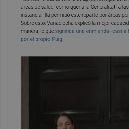
áreas de salud -como quería la Generalitat- a la
instancia, Illa permitió este reparto por áreas pe
Sobre esto, Vanaclocha explicó la mejor capacida
manera, lo que
significa una enmienda -casi a 
por el propio Puig
.