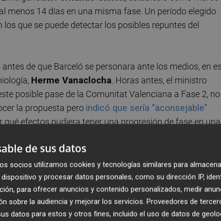
al menos 14 días en una misma fase. Un período elegido
en los que se puede detectar los posibles repuntes del
o antes de que Barceló se personara ante los medios, en e
iología,
Herme Vanaclocha
. Horas antes, el ministro
este posible pase de la Comunitat Valenciana a Fase 2, no
ocer la propuesta pero
indicó que sería "aconsejable"
er qué efectos pudiera tener una progresión de fase en una
as de la consellera después, sonaron a una clara directriz 
able de sus datos
vanzando por ese camino si no quería estrellarse con otra
os socios utilizamos cookies y tecnologías similares para almacena
dispositivo y procesar datos personales, como su dirección IP, iden
ción, para ofrecer anuncios y contenido personalizados, medir anun
n sobre la audiencia y mejorar los servicios.
Proveedores de tercer
s datos para estos y otros fines, incluido el uso de datos de geolo