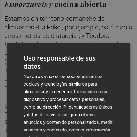
Esmorzarets
y cocina abierta
Estamos en territorio comanche de
almuerzos -Ca Rakel, por ejemplo, está a solo
unos metros de distancia-, y Teodora
también quiere entrar en este juego. Lo hace
con una propuesta de
esmorzaret
clásico
Uso responsable de sus
(bocadillo y café) a
10 euros
para los días
datos
laborables entre semana de 9:30 a 12, y con
Nosotros y nuestros socios utilizamos
una carta de bocadillos para el mismo
cookies y tecnologías similares para
horario, pero durante los fines de semana.
almacenar y acceder a información en su
dispositivo y procesar datos personales,
¿Y el resto del horario de apertura? El
como su dirección IP, identificadores únicos
concepto es de cocina abierta, para dar
y datos de navegación, para ofrecer
servicio tanto a los clientes locales como a
anuncios y contenido personalizados, medir
los extranjeros que quieren cenar a las seis
anuncios y contenido, obtener información