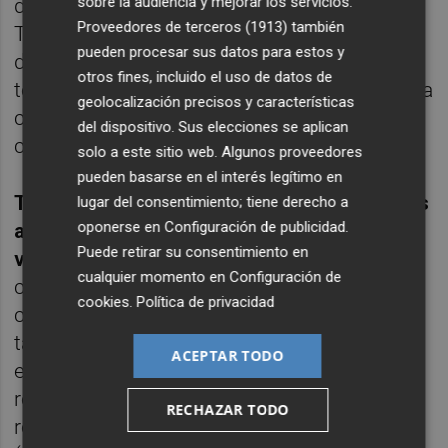
sobre la audiencia y mejorar los servicios.
de la tarde. Vas a encontrar las puertas de
Proveedores de terceros (1913)
también
Teodora casi siempre abiertas: de lunes a
pueden procesar sus datos para estos y
domingo, de 9:30 a medianoche. Una vez
otros fines, incluido el uso de datos de
terminan los almuerzos, abre la cocina con la
geolocalización precisos y características
carta principal, con posibilidad de comer o
del dispositivo. Sus elecciones se aplican
cenar hasta el cierre.
solo a este sitio web. Algunos proveedores
pueden basarse en el interés legítimo en
Teodora ocupa el local que durante muchos
lugar del consentimiento; tiene derecho a
oponerse en
Configuración de publicidad
.
años fue un restaurante muy querido en el
Puede retirar su consentimiento en
vecindario, el Canyamelar.
Lo han renovado
cualquier momento en
Configuración de
completamente, situando la barra en el
cookies
.
Política de privacidad
centro de las miradas. No una barra alta con
taburete, sino una barra baja comodísima
ACEPTAR TODO
estilo japonés. “La gente del barrio ha
respondido muy bien”, explica Rico, quien
RECHAZAR TODO
reconoce que salir de su zona de confort