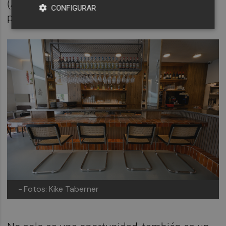
(Arrancapins) les produjo vértigo al
CONFIGURAR
principio.
-
Fotos: Kike Taberner