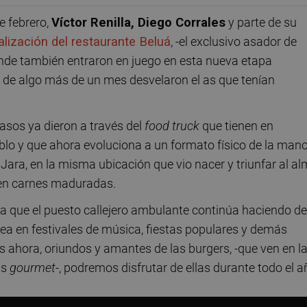
e febrero,
Víctor Renilla, Diego Corrales
y parte de su
lización del restaurante Beluá
, -el exclusivo asador de
nde también entraron en juego en esta nueva etapa
 de algo más de un mes desvelaron el as que tenían
sos ya dieron a través del
food truck
que tienen en
blo y que ahora evoluciona a un formato físico de la man
 Jara, en la misma ubicación que vio nacer y triunfar al a
 en carnes maduradas.
a que el puesto callejero ambulante continúa haciendo de
sea en festivales de música, fiestas populares y demás
 ahora, oriundos y amantes de las burgers, -que ven en l
as
gourmet
-, podremos disfrutar de ellas durante todo el a