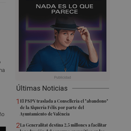
o
lma
Últimas Noticias
1
El PSPV traslada a Conselleria el "abandono"
a
de la Alquería Félix por parte del
Ayuntamiento de València
ño
2
La Generalitat destina 2,5 millones a facilitar