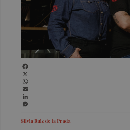
Facebook
X
WhatsApp
Email
LinkedIn
Messenger
Silvia Ruiz de la Prada