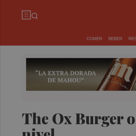
COMER
BEBER
RE
The Ox Burger o
nivel