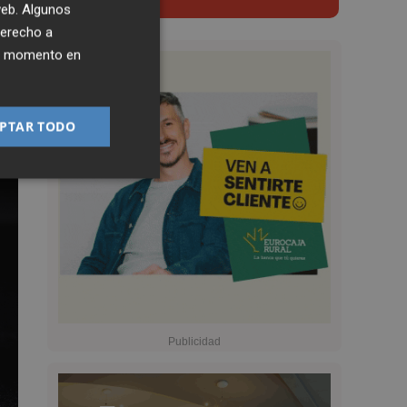
 web. Algunos
derecho a
ier momento en
PTAR TODO