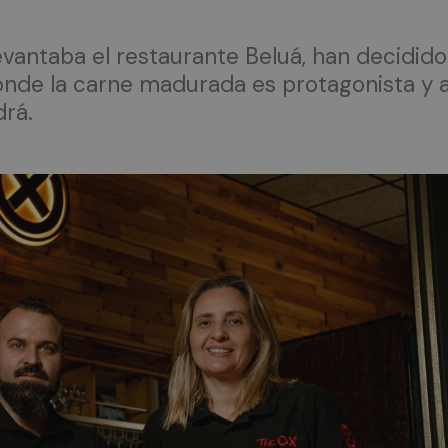
evantaba el restaurante Beluá, han decidido
de la carne madurada es protagonista y a
drá.