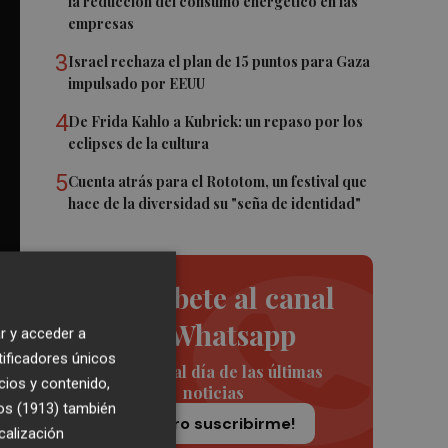
la reducción del consumo energético en las
empresas
3
Israel rechaza el plan de 15 puntos para Gaza
impulsado por EEUU
4
De Frida Kahlo a Kubrick: un repaso por los
eclipses de la cultura
5
Cuenta atrás para el Rototom, un festival que
hace de la diversidad su "seña de identidad"
Suscríbete al canal
de Whatsapp
r y acceder a
tificadores únicos
Siempre al día de las últimas
cios y contenido,
noticias
os (1913)
también
¡Quiero suscribirme!
calización