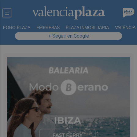
FORO PLAZA
EMPRESAS
PLAZA INMOBILIARIA
VALÈNCIA
+ Seguir en Google