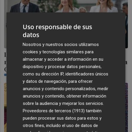
Uso responsable de sus
datos
Nosotros y nuestros socios utilizamos
cookies y tecnologías similares para
La alcaldesa de Castelló reclama a Mazón
almacenar y acceder a información en su
no perder el "escaparate propio" de la feria
dispositivo y procesar datos personales,
Cevisama
como su dirección IP, identificadores únicos
PLAZA
y datos de navegación, para ofrecer
anuncios y contenido personalizados, medir
anuncios y contenido, obtener información
sobre la audiencia y mejorar los servicios.
Proveedores de terceros (1913)
también
pueden procesar sus datos para estos y
otros fines, incluido el uso de datos de