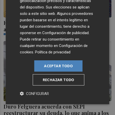
geolocalización precisos y características
del dispositivo. Sus elecciones se aplican
solo a este sitio web. Algunos proveedores
pueden basarse en el interés legítimo en
El oro desbanca al euro como segundo
lugar del consentimiento; tiene derecho a
activo de reserva mundial, según el BCE
oponerse en
Configuración de publicidad
.
PLAZA
Puede retirar su consentimiento en
cualquier momento en
Configuración de
cookies
.
Política de privacidad
ACEPTAR TODO
RECHAZAR TODO
CONFIGURAR
Duro Felguera acuerda con SEPI
reestructurar su deuda, lo que anima a los