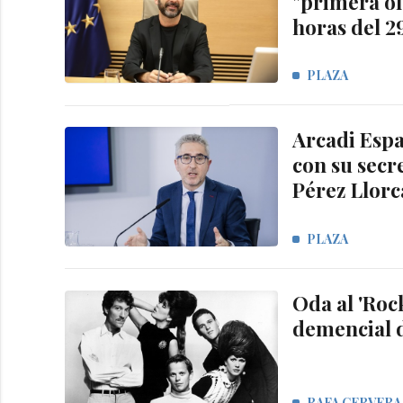
"primera ol
horas del 
PLAZA
Arcadi Espa
con su secre
Pérez Llorc
PLAZA
Oda al 'Roc
demencial d
RAFA CERVERA