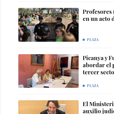
Profesores 
en un acto 
PLAZA
Picanya y F
abordar el 
tercer sect
PLAZA
El Ministeri
auxilio judi