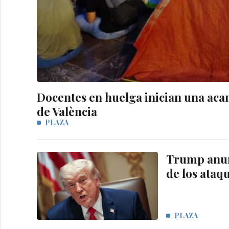
Docentes en huelga inician una acam
de València
PLAZA
Trump anunc
de los ataq
PLAZA