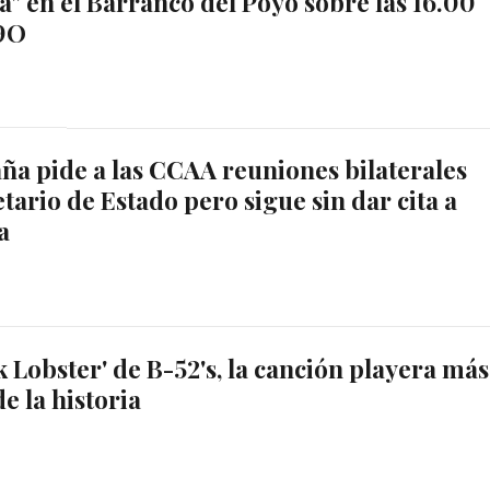
a" en el Barranco del Poyo sobre las 16.00
29O
ña pide a las CCAA reuniones bilaterales
tario de Estado pero sigue sin dar cita a
a
k Lobster' de B-52's, la canción playera más
e la historia