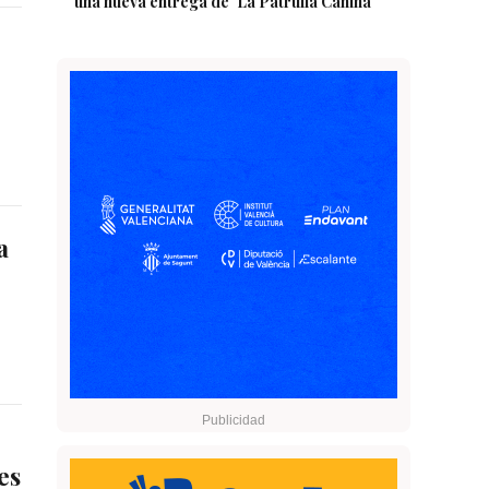
una nueva entrega de 'La Patrulla Canina'
a
es