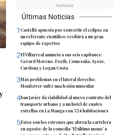
Últimas Noticias
1
Castelló apuesta por convertir el eclipse en
un referente científico: recibirá a un gran
equipo de expertos
2
El Villarreal anuncia a sus seis capitanes:
Gerard Moreno, Foyth, Comesaña, Ayoze,
Cardona y Logan Costa
3
Más problemas en el lateral derecho:
Monferrer sufre una lesión muscular
y
4
San Javier da viabilidad al nuevo contrato del
transporte urbano y a un hotel de cuatro
estrellas en La Manga con 324 habitaciones
5
Estos son los estrenos que abren la cartelera
en agosto: de la comedia 'El último mono' a