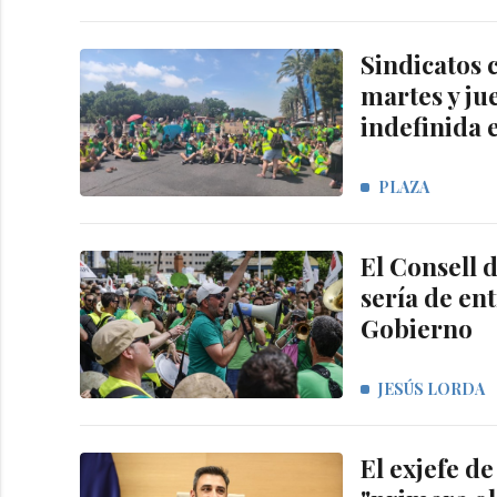
Sindicatos 
martes y ju
indefinida 
PLAZA
El Consell 
sería de en
Gobierno
JESÚS LORDA
El exjefe d