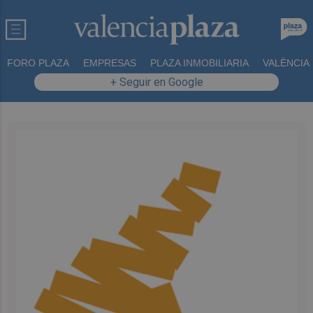
FORO PLAZA
EMPRESAS
PLAZA INMOBILIARIA
VALÈNCIA
+ Seguir en Google