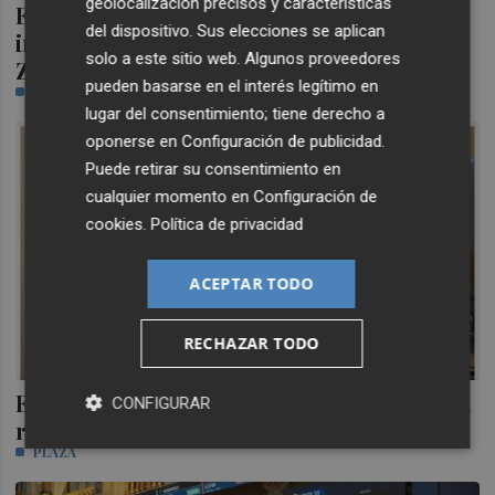
geolocalización precisos y características
El juez del 'caso Plus Ultra' cita como
del dispositivo. Sus elecciones se aplican
investigado al empresario socio de
solo a este sitio web. Algunos proveedores
Zapatero el 21 de julio
pueden basarse en el interés legítimo en
PLAZA
lugar del consentimiento; tiene derecho a
oponerse en
Configuración de publicidad
.
Puede retirar su consentimiento en
cualquier momento en
Configuración de
cookies
.
Política de privacidad
ACEPTAR TODO
RECHAZAR TODO
El secretario general de Renfe presenta su
CONFIGURAR
renuncia tras dos años en el cargo
PLAZA