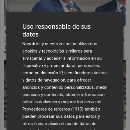
Uso responsable de sus
La UDEF señala que Zapatero cobró
datos
200.000 euros por mediar con Bolivia para
Nosotros y nuestros socios utilizamos
una empresa
cookies y tecnologías similares para
PLAZA
almacenar y acceder a información en su
dispositivo y procesar datos personales,
como su dirección IP, identificadores únicos
y datos de navegación, para ofrecer
anuncios y contenido personalizados, medir
anuncios y contenido, obtener información
sobre la audiencia y mejorar los servicios.
Proveedores de terceros (1913)
también
pueden procesar sus datos para estos y
otros fines, incluido el uso de datos de