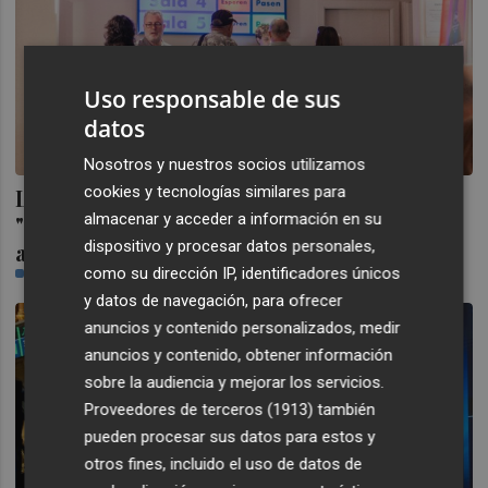
Uso responsable de sus
datos
Nosotros y nuestros socios utilizamos
cookies y tecnologías similares para
Los festivales de cine de la Comunitat, en
almacenar y acceder a información en su
"situación límite" por los retrasos en las
dispositivo y procesar datos personales,
ayudas del IVC
como su dirección IP, identificadores únicos
PLAZA
y datos de navegación, para ofrecer
anuncios y contenido personalizados, medir
anuncios y contenido, obtener información
sobre la audiencia y mejorar los servicios.
Proveedores de terceros (1913)
también
pueden procesar sus datos para estos y
otros fines, incluido el uso de datos de