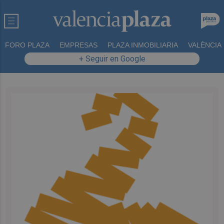
FORO PLAZA
EMPRESAS
PLAZA INMOBILIARIA
VALÈNCIA
+ Seguir en Google