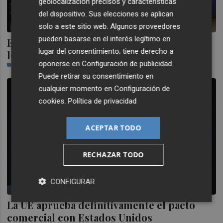
geolocalización precisos y características
del dispositivo. Sus elecciones se aplican
solo a este sitio web. Algunos proveedores
pueden basarse en el interés legítimo en
El Ibex 35 se impulsa un 0,64% y recupera
lugar del consentimiento; tiene derecho a
los 19.500 al cierre
oponerse en
Configuración de publicidad
.
PLAZA
Puede retirar su consentimiento en
cualquier momento en
Configuración de
cookies
.
Política de privacidad
ACEPTAR TODO
RECHAZAR TODO
CONFIGURAR
La UE aprueba definitivamente el pacto
comercial con Estados Unidos