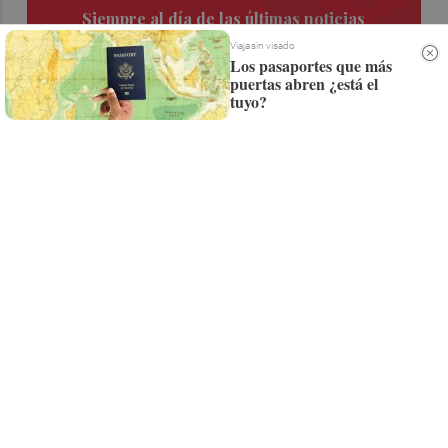
Siempre al día de las últimas noticias
¡Quiero suscribirme!
Viaja sin visado
Los pasaportes que más
puertas abren ¿está el
tuyo?