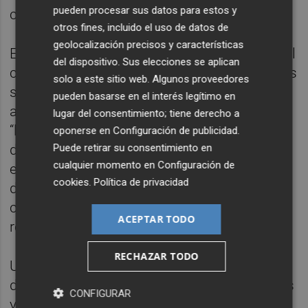
pueden procesar sus datos para estos y
convertirla en un fin en sí mismo.
otros fines, incluido el uso de datos de
geolocalización precisos y características
En el Museo de Bellas Artes, González Tornel
del dispositivo. Sus elecciones se aplican
considera que las innovaciones tecnológicas
solo a este sitio web. Algunos proveedores
supondrán “un enorme avance en cuanto a
pueden basarse en el interés legítimo en
accesibilidad universal”, pero insiste en que
lugar del consentimiento; tiene derecho a
“la tecnología será siempre un medio”. El
oponerse en
Configuración de publicidad
.
Puede retirar su consentimiento en
director defiende una museografía basada
cualquier momento en
Configuración de
en “una ordenación científica y pedagógica”
cookies
.
Política de privacidad
de las colecciones, sustentada en el
conocimiento de historiadores del arte y
ACEPTAR TODO
restauradores.
RECHAZAR TODO
Una línea similar mantienen desde L'Etno,
donde prevén exposiciones “más inmersivas
CONFIGURAR
y experienciales”, aunque advierten que “se