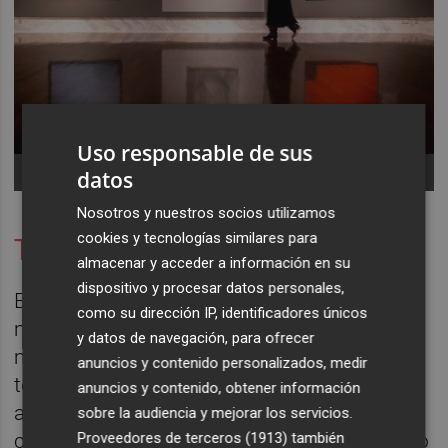
Uso responsable de sus
-
datos
Nosotros y nuestros socios utilizamos
cookies y tecnologías similares para
Trascender la exposición
almacenar y acceder a información en su
dispositivo y procesar datos personales,
En paralelo a la transformación social, los
como su dirección IP, identificadores únicos
museos también se preparan para una
y datos de navegación, para ofrecer
mutación de sus formatos expositivos. La
anuncios y contenido personalizados, medir
tecnología aparece como lo omnipresente,
anuncios y contenido, obtener información
aunque casi todos los responsables
sobre la audiencia y mejorar los servicios.
Proveedores de terceros (1913)
también
consultados advierten de la necesidad de no