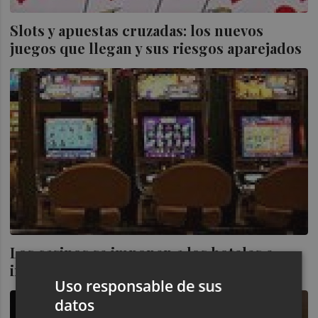
Slots y apuestas cruzadas: los nuevos
juegos que llegan y sus riesgos aparejados
Los casinos se imponen a los hoteles e
impiden liberalizar el juego
Uso responsable de sus
datos