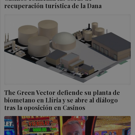
recuperación turística de la Dana
The Green Vector defiende su planta de
biometano en Llíria y se abre al diálogo
tras la oposición en Casinos