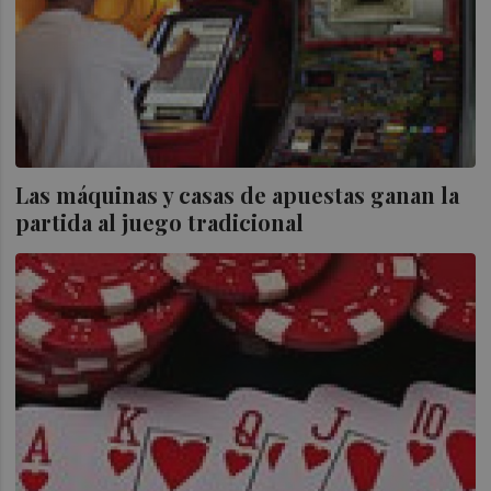
Las máquinas y casas de apuestas ganan la
partida al juego tradicional