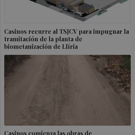
Casinos recurre al TSJCV para impugnar la
tramitación de la planta de
biometanización de Llíria
Casinos comienza las obras de