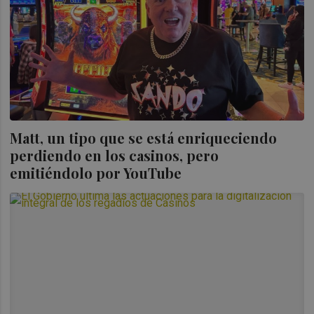
Matt, un tipo que se está enriqueciendo
perdiendo en los casinos, pero
emitiéndolo por YouTube