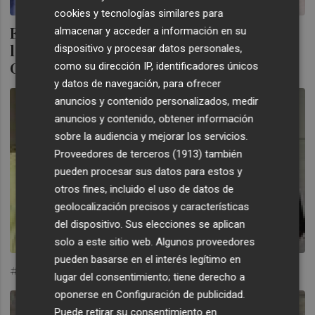
cookies y tecnologías similares para
El PP mantendría opciones de gobernar si
almacenar y acceder a información en su
lograra el apoyo de Ciudadanos, según el
dispositivo y procesar datos personales,
CIS
como su dirección IP, identificadores únicos
y datos de navegación, para ofrecer
anuncios y contenido personalizados, medir
anuncios y contenido, obtener información
sobre la audiencia y mejorar los servicios.
Proveedores de terceros (1913)
también
pueden procesar sus datos para estos y
otros fines, incluido el uso de datos de
geolocalización precisos y características
del dispositivo. Sus elecciones se aplican
solo a este sitio web. Algunos proveedores
pueden basarse en el interés legítimo en
#ANÁLISIS. ¿Arrojará la toalla Fabra?
lugar del consentimiento; tiene derecho a
oponerse en
Configuración de publicidad
.
Puede retirar su consentimiento en