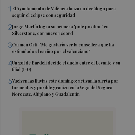
1
El Ayuntamiento de València lanza un decálogo para
seguir el eclipse con seguridad
2
Jorge Martín logra su primera 'pole position' en
Silverstone, con nuevo récord
3
Carmen Ortí: "Me gustaría ser la consellera que ha
estimulado el cariño por el valenciano"
4
Un gol de Bardeli decide el duelo entre el Levante y su
filial (1-0)
5
Vuelven las lluvias este domingo: activan la alerta por
tormentas y posible granizo en la Vega del Segura,
Noroeste, Altiplano y Guadalentín