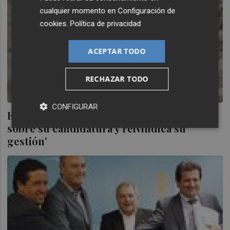
cualquier momento en
Configuración de
cookies
.
Política de privacidad
ACEPTAR TODO
RECHAZAR TODO
CONFIGURAR
ENTREVISTA.- 'Fabra rehúye el debate
sobre su candidatura y reivindica su
gestión'