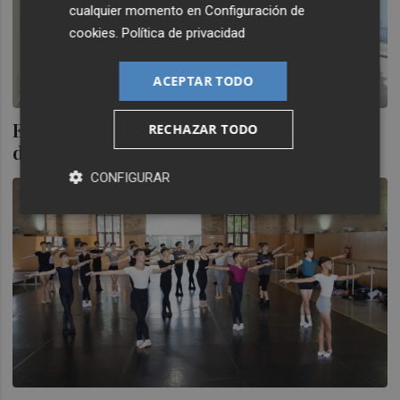
cualquier momento en
Configuración de
cookies
.
Política de privacidad
ACEPTAR TODO
El Centro de Arte Hortensia Herrero
RECHAZAR TODO
desvela su primer balance de visitas
CONFIGURAR