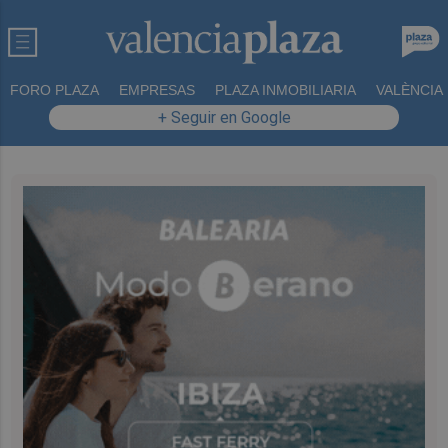
FORO PLAZA
EMPRESAS
PLAZA INMOBILIARIA
VALÈNCIA
+ Seguir en Google