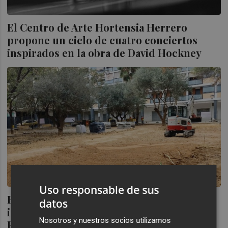
El Centro de Arte Hortensia Herrero
propone un ciclo de cuatro conciertos
inspirados en la obra de David Hockney
Uso responsable de sus
Benetússer trabaja en rehabilitar parques
datos
infantiles y plazas tras la Dana con la
Nosotros y nuestros socios utilizamos
Fundación Hortensia Herrero