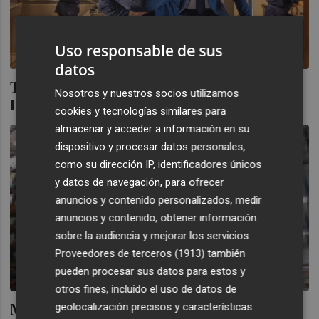
Uso responsable de sus
datos
Toy, alta cocina italiana en el corazón de
Nosotros y nuestros socios utilizamos
Dénia
cookies y tecnologías similares para
almacenar y acceder a información en su
dispositivo y procesar datos personales,
como su dirección IP, identificadores únicos
y datos de navegación, para ofrecer
anuncios y contenido personalizados, medir
anuncios y contenido, obtener información
sobre la audiencia y mejorar los servicios.
Proveedores de terceros (1913)
también
pueden procesar sus datos para estos y
otros fines, incluido el uso de datos de
Mejora la competitividad del sector
geolocalización precisos y características