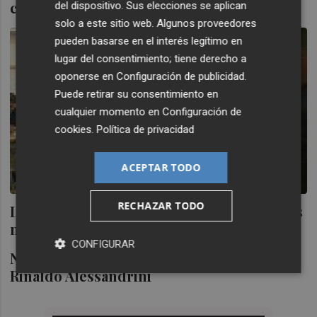
cerámico español frente al italiano
del dispositivo. Sus elecciones se aplican
solo a este sitio web. Algunos proveedores
pueden basarse en el interés legítimo en
lugar del consentimiento; tiene derecho a
oponerse en
Configuración de publicidad
.
Puede retirar su consentimiento en
cualquier momento en
Configuración de
cookies
.
Política de privacidad
ACEPTAR TODO
RECHAZAR TODO
Las escuelas de idiomas podrán ofertar los
niveles C1 y C2 en todos los idiomas
CONFIGURAR
Nuevo álbum del Concerto Italiano y
Rinaldo Alessandrini