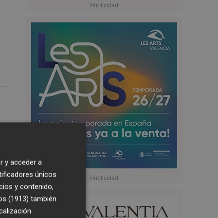
r y acceder a
tificadores únicos
cios y contenido,
a
os (1913)
también
calización