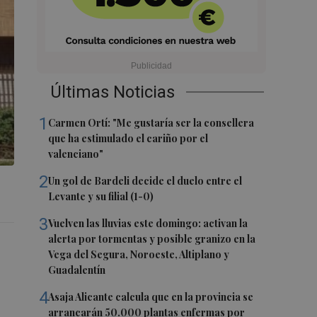
Últimas Noticias
1
Carmen Ortí: "Me gustaría ser la consellera
que ha estimulado el cariño por el
valenciano"
2
Un gol de Bardeli decide el duelo entre el
Levante y su filial (1-0)
3
Vuelven las lluvias este domingo: activan la
alerta por tormentas y posible granizo en la
Vega del Segura, Noroeste, Altiplano y
Guadalentín
4
Asaja Alicante calcula que en la provincia se
arrancarán 50.000 plantas enfermas por