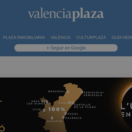
PLAZA INMOBILIARIA
VALÈNCIA
CULTURPLAZA
GUÍA HED
+ Seguir en Google