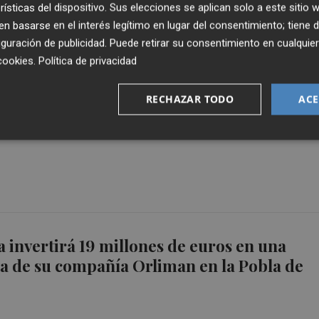
rísticas del dispositivo. Sus elecciones se aplican solo a este sitio
 basarse en el interés legítimo en lugar del consentimiento; tiene 
guración de publicidad
. Puede retirar su consentimiento en cualqu
cookies
.
Política de privacidad
RECHAZAR TODO
ACE
 “No quiero que se me conozca como el
en, sino como un vecino más de La Pobla”
 invertirá 19 millones de euros en una
a de su compañía Orliman en la Pobla de