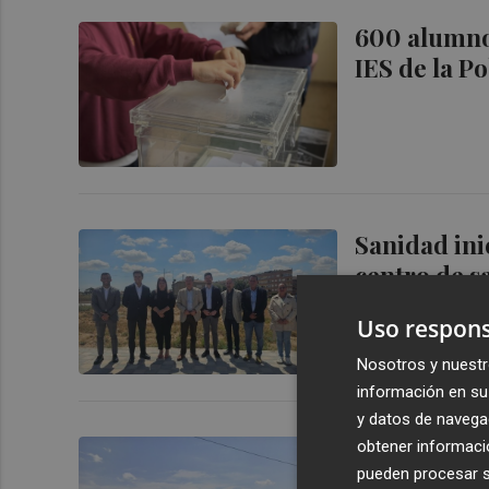
600 alumno
IES de la P
Sanidad ini
centro de s
Uso respons
Nosotros y nuestr
información en su 
y datos de navega
El nuevo ce
obtener informació
pueden procesar su
tras acepta