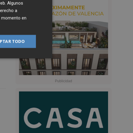
 web. Algunos
derecho a
ier momento en
PTAR TODO