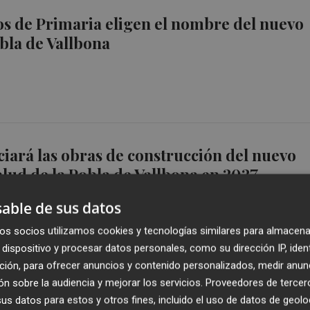
s de Primaria eligen el nombre del nuevo
obla de Vallbona
ciará las obras de construcción del nuevo
alud de la Pobla de Vallbona en 2027
able de sus datos
os socios utilizamos cookies y tecnologías similares para almacena
dispositivo y procesar datos personales, como su dirección IP, iden
ción, para ofrecer anuncios y contenido personalizados, medir anun
ntro de salud de la Pobla de Vallbona avanz
n sobre la audiencia y mejorar los servicios.
Proveedores de tercer
s datos para estos y otros fines, incluido el uso de datos de geolo
r Sanidad la parcela municipal