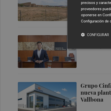
precisos y caracte
proveedores pueden
oponerse en
Confi
Configuración de 
CONFIGURAR
Jaime Ruix:
alcalde jov
Grupo Cinfa
nueva plant
Vallbona