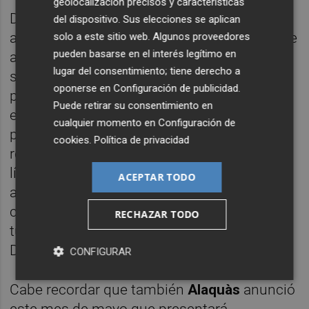
geolocalización precisos y características
Desde el equipo de gobierno sostienen que,
del dispositivo. Sus elecciones se aplican
aunque las mejoras introducidas en la red de
solo a este sitio web. Algunos proveedores
pueden basarse en el interés legítimo en
autobuses durante los últimos años han
lugar del consentimiento; tiene derecho a
supuesto avances, resultan insuficientes
oponerse en
Configuración de publicidad
.
para responder a las necesidades
Puede retirar su consentimiento en
estructurales de movilidad del municipio. En
cualquier momento en
Configuración de
paralelo, el consistorio también insiste en
cookies
.
Política de privacidad
reclamar inversiones pendientes sobre la
línea C3 de Cercanías y el desbloqueo de
ACEPTAR TODO
actuaciones vinculadas a Adif, como la
cesión de la antigua estación o el futuro
RECHAZAR TODO
túnel entre la avenida Virgen de los
Desamparados y el polideportivo municipal.
CONFIGURAR
Cabe recordar que también
Alaquàs
anunció
este mes de mayo que presentará