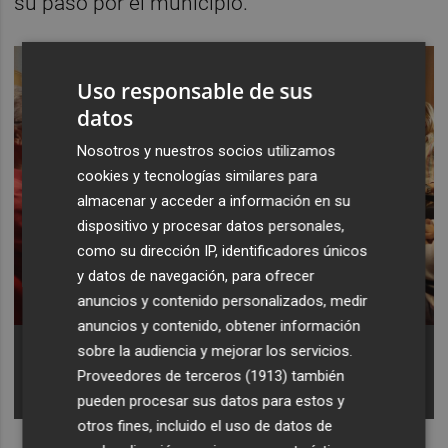
su paso por el municipio.
Uso responsable de sus
datos
Nosotros y nuestros socios utilizamos
cookies y tecnologías similares para
almacenar y acceder a información en su
dispositivo y procesar datos personales,
como su dirección IP, identificadores únicos
y datos de navegación, para ofrecer
anuncios y contenido personalizados, medir
anuncios y contenido, obtener información
El equipo de gobierno de Xirivella se reúne con la
sobre la audiencia y mejorar los servicios.
Federación de Asociaciones Vecinales para
Proveedores de terceros (1913)
también
estudiar alegaciones a la plataforma reservada de
autobuses.- Foto: AYUNTAMIENTO DE XIRIVELLA
pueden procesar sus datos para estos y
otros fines, incluido el uso de datos de