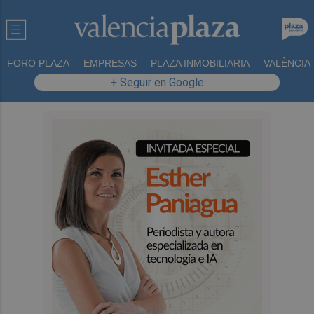
FORO PLAZA
EMPRESAS
PLAZA INMOBILIARIA
VALÈNCIA
+ Seguir en Google