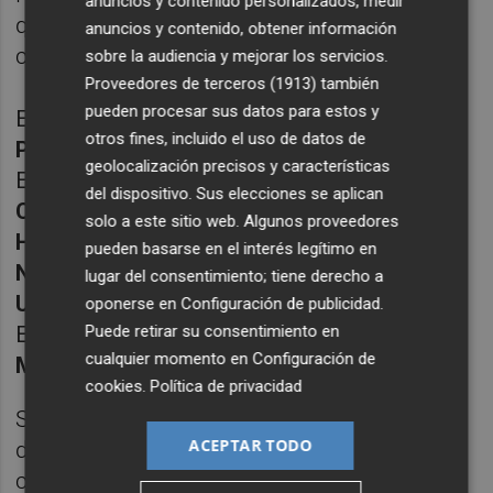
anuncios y contenido personalizados, medir
quince comarcas beneficiadas a través de
anuncios y contenido, obtener información
cuatro líneas de subvenciones:
sobre la audiencia y mejorar los servicios.
Proveedores de terceros (1913)
también
pueden procesar sus datos para estos y
En Castellón:
Plana Baixa
,
Alt Millars
y
Alt
otros fines, incluido el uso de datos de
Palància
geolocalización precisos y características
En Valencia (dos líneas de subvenciones:
del dispositivo. Sus elecciones se aplican
Camp de Morvedre
,
Horta Sud
,
Horta Nord
,
solo a este sitio web. Algunos proveedores
Horta Oest
,
Racó Ademus
,
Canal de
pueden basarse en el interés legítimo en
Navarrés
,
Vall de Cofrentes-Aiora
,
Plana
lugar del consentimiento; tiene derecho a
Utiel-Requena
y
Foia de Bunyol
oponerse en
Configuración de publicidad
.
Puede retirar su consentimiento en
En Alicante:
Vinalopó Mitjà
,
Baix Vinalopó
y
cualquier momento en
Configuración de
Marina Alta
cookies
.
Política de privacidad
Según especificaron fuentes del
ACEPTAR TODO
departamento que dirige Rafael Climent, la
cantidad concreta de cada una de las líneas