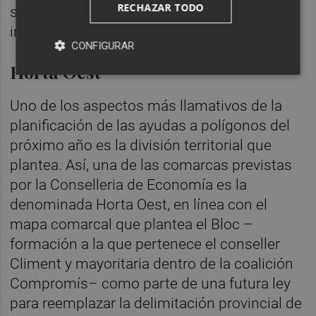
RECHAZAR TODO
se decidirá "en función del peso de la
industria" en cada uno de los territorios.
CONFIGURAR
Horta Oest
Uno de los aspectos más llamativos de la
planificación de las ayudas a polígonos del
próximo año es la división territorial que
plantea. Así, una de las comarcas previstas
por la Conselleria de Economía es la
denominada Horta Oest, en línea con el
mapa comarcal que plantea el Bloc –
formación a la que pertenece el conseller
Climent y mayoritaria dentro de la coalición
Compromís– como parte de una futura ley
para reemplazar la delimitación provincial de