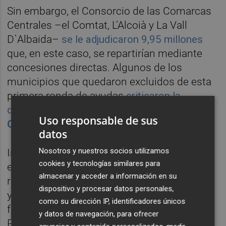
Sin embargo, el Consorcio de las Comarcas
Centrales –el Comtat, L’Alcoià y La Vall
D`Albaida–
se le adjudicaron 9,95 millones
que, en este caso, se repartirían mediante
concesiones directas. Algunos de los
municipios que quedaron excluidos de esta
primera ronda de ayudas
criticaron la
decisión del organismo que dirige
Júlia
Uso responsable de sus
Company
.
datos
Nosotros y nuestros socios utilizamos
Incluso el conseller de Economía reconoció
cookies y tecnologías similares para
en Les Corts "
cierta arbitrariedad
" en el
almacenar y acceder a información en su
reparto de la primera ronda de estas ayudas
dispositivo y procesar datos personales,
y se comprometió a alcanzar otras zonas en
como su dirección IP, identificadores únicos
futuras convocatorias. De este modo, en el
y datos de navegación, para ofrecer
Presupuesto de 2018 se pasa de ocho a