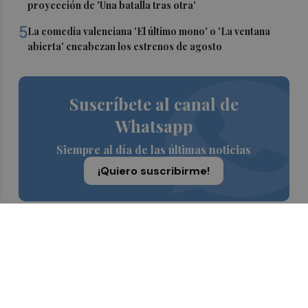
proyección de 'Una batalla tras otra'
5
La comedia valenciana 'El último mono' o 'La ventana
abierta' encabezan los estrenos de agosto
Suscríbete al canal de
Whatsapp
Siempre al día de las últimas noticias
¡Quiero suscribirme!