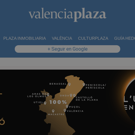
PLAZA INMOBILIARIA
VALÈNCIA
CULTURPLAZA
GUÍA HED
+ Seguir en Google