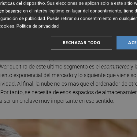
rísticas del dispositivo. Sus elecciones se aplican solo a este sitio
de que hay una nueva situación, a los propietarios de
 basarse en el interés legítimo en lugar del consentimiento; tiene 
á.
guración de publicidad
. Puede retirar su consentimiento en cualqu
cookies
.
Política de privacidad
l mercado inmobiliario: oficinas, logística, retail y
está tirando de la inversión?
RECHAZAR TODO
ACE
a de Data Centers y por continuar con el desarrollo de l
iver
que tira de este último segmento es el
ecommerce
y l
ento exponencial del mercado y lo siguiente que viene so
ividad. Al final, la nube no es más que el ordenador de otr
. Por tanto, se necesita de esos espacios de almacenamie
a ser un enclave muy importante en ese sentido.