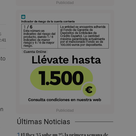
6
2:41
nto
ón
Últimas Noticias
s
1
El Ibex 35 sube un 2% la primera semana de