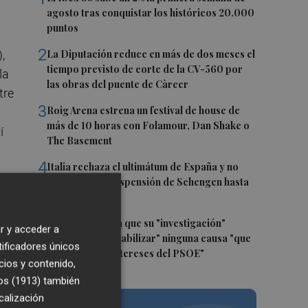
agosto tras conquistar los históricos 20.000
puntos
2
,
La Diputación reduce en más de dos meses el
tiempo previsto de corte de la CV-560 por
 la
las obras del puente de Càrcer
tre
3
Roig Arena estrena un festival de house de
más de 10 horas con Folamour, Dan Shake o
í
The Basement
4
Italia rechaza el ultimátum de España y no
reevaluará la suspensión de Schengen hasta
ura
el 15 de agosto
5
Leire Díez niega que su "investigación"
r y acceder a
buscara "desestabilizar" ninguna causa "que
i
tificadores únicos
afectara a los intereses del PSOE"
cios y contenido,
os (1913)
también
:
calización