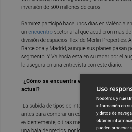
inversión de 500 millones de euros.
Ramírez participó hace unos días en València en 
un
encuentro
sectorial al que acudieron más de 
división de espacios 'flex' de Merlin Properties
Barcelona y Madrid, aunque sus planes pasan por
segmento. Y València está en su radar por el au
lo asegura en una entrevista con este diario.
-¿Cómo se encuentra el mercado inmobiliario
Uso respons
actual?
Nosotros y nuestr
-La subida de tipos de interés está afectando a l
información en su 
y datos de navega
antes para comprar un edificio de oficinas te fin
obtener informació
evidentemente, o tiras menos de duda o tienes qu
pueden procesar su
una baja de precios, por lo que hay que ajustars