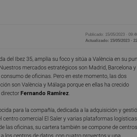
Publicado: 15/05/2023 ·
09:4
Actualizado: 15/05/2023 · 2
ada del Ibez 35, amplía su foco y sitúa a València en su pu
. "Nuestros mercados estratégicos son Madrid, Barcelona y
l consumo de oficinas. Pero en este momento, las dos
ión son València y Málaga porque en ellas ha crecido
 director
Fernando Ramírez
.
cida para la compañía, dedicada a la adquisición y gesti
el centro comercial El Saler y varias plataformas logísticas
de las oficinas, su cartera también se compone de centro
o a los centros de datos, con cuatro proyectos y una