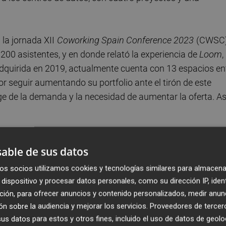
la jornada XII
Coworking Spain Conference 2023
(CWSC)
200 asistentes, y en donde relató la experiencia de
Loom
,
. Adquirida en 2019, actualmente cuenta con 13 espacios en
 seguir aumentando su portfolio ante el tirón de este
ge de la demanda y la necesidad de aumentar la oferta. As
 tras la subida de los tipos de interés y la coyunt
able de sus datos
os socios utilizamos cookies y tecnologías similares para almacena
a valoración de los activos y las dinámicas del mercado. S
dispositivo y procesar datos personales, como su dirección IP, iden
ción, para ofrecer anuncios y contenido personalizados, medir anun
anciabas al 1,5%, ahora te cuesta el 4,5 o 5% y,
n sobre la audiencia y mejorar los servicios.
Proveedores de tercer
e bajar el precio. Esto es lo que se avecina en el mercado
s datos para estos y otros fines, incluido el uso de datos de geolo
e a las nuevas circunstancias, pero eso no invalida. No