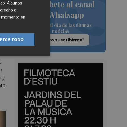
Suscríbete al canal
 web. Algunos
derecho a
de Whatsapp
ier momento en
Siempre al día de las últimas
noticias
PTAR TODO
¡Quiero suscribirme!
a
a
n
o y
nto