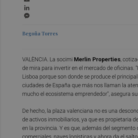
LinkedIn
Messenger
Begoña Torres
VALÈNCIA. La socimi
Merlin Properties
, cotiz
de mira para invertir en el mercado de oficinas
Lisboa porque son donde se produce el principa
ciudades de España que más nos llaman la atenc
mucho el ecosistema emprendedor", asegura su
De hecho, la plaza valenciana no es una descono
de activos inmobiliarios, ya que es propietaria d
en la provincia. Y es que, además del segmento 
comerciales, naves logísticas y ahora da el salt