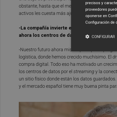
precisos y caracte
obstante, hasta que el mercado no se da cuenta 
proveedores pueden
activos les cuesta más ajustarse, pero eso llegar
oponerse en
Confi
Configuración de 
-La compañía invierte en varios segmentos de
ahora los centros de datos. ¿Cuál de todos 
CONFIGURAR
-Nuestro futuro ahora mismo pasa por el program
logística, donde hemos crecido muchísimo. El
dr
compra digital. Todo eso ha motivado un crecimi
los centros de datos por el
streaming
y la conect
un sitio físico donde están los datos guardados
y el mercado español tiene muy buena pinta par