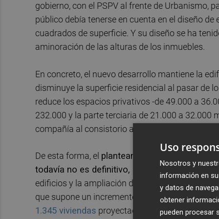
gobierno, con el PSPV al frente de Urbanismo, pa
público debía tenerse en cuenta en el diseño de e
cuadrados de superficie. Y su diseño se ha teni
aminoración de las alturas de los inmuebles.
En concreto, el nuevo desarrollo mantiene la edi
disminuye la superficie residencial al pasar de 
reduce los espacios privativos -de 49.000 a 36.
232.000 y la parte terciaria de 21.000 a 32.000
compañía al consistorio al que ha tenido acceso 
Uso respons
De esta forma, el
planteamiento que ahora ha p
Nosotros y nuestr
todavía no es definitivo,
presenta importantes c
información en su 
edificios y la ampliación de las zonas verdes en
y datos de navega
que supone un incremento superior al 40% como 
obtener informació
1.345 viviendas
proyectadas sobre este enclave, 
pueden procesar su