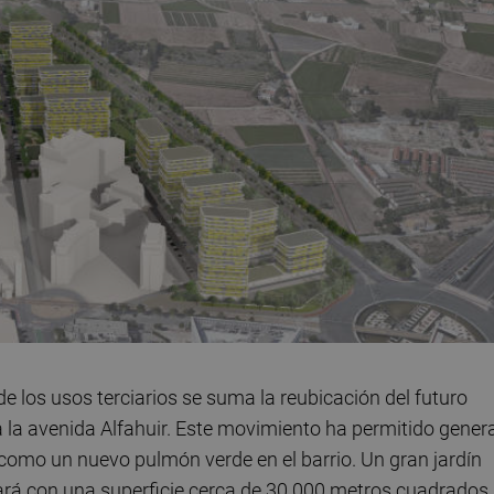
e los usos terciarios se suma la reubicación del futuro
la avenida Alfahuir. Este movimiento ha permitido gener
como un nuevo pulmón verde en el barrio. Un gran jardín
tará con una superficie cerca de 30.000 metros cuadrados.