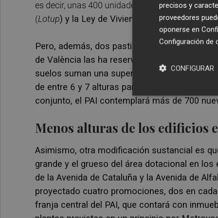
es decir, unas 400 unidades, serán VPO como fija
precisos y caracte
proveedores pueden
(
Lotup
) y la Ley de Vivienda.
oponerse en
Confi
Configuración de 
Pero, además, dos pastillas que la compañía 
de València las ha reservado para uso residen
CONFIGURAR
suelos suman una superficie de más de 35.000
de entre 6 y 7 alturas para cerca de otras 35
conjunto, el PAI contemplará más de 700 nueva
Menos alturas de los edificios e
Asimismo, otra modificación sustancial es qu
grande y el grueso del área dotacional en los
de la Avenida de Cataluña y la Avenida de Alfa
proyectado cuatro promociones, dos en cada e
franja central del PAI, que contará con inmueb