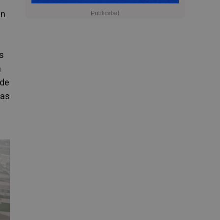
en
s
n
 de
las