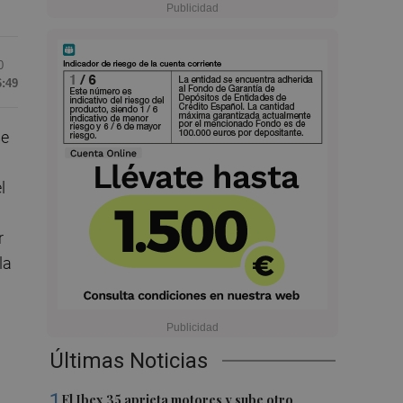
0
6:49
se
l
r
la
Últimas Noticias
1
El Ibex 35 aprieta motores y sube otro