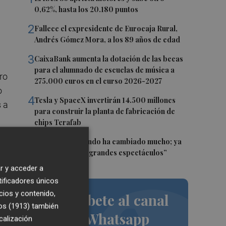
0,62%, hasta los 20.180 puntos
2
Fallece el expresidente de Eurocaja Rural,
Andrés Gómez Mora, a los 89 años de edad
3
CaixaBank aumenta la dotación de las becas
para el alumnado de escuelas de música a
ro
275.000 euros en el curso 2026-2027
o
4
Tesla y SpaceX invertirán 14.500 millones
 a
para construir la planta de fabricación de
chips Terafab
5
Sol Picó: “El mundo ha cambiado mucho; ya
no es tiempo de grandes espectáculos”
ue
r y acceder a
sus
tificadores únicos
lo
cios y contenido,
Suscríbete al canal
as
os (1913)
también
de Whatsapp
,
calización