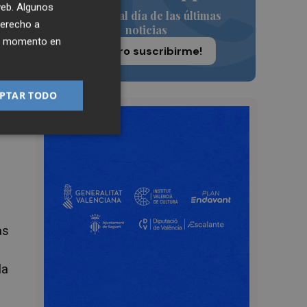
 web. Algunos
Siempre al día de las últimas
derecho a
noticias
ier momento en
¡Quiero suscribirme!
to
PTAR TODO
as
la