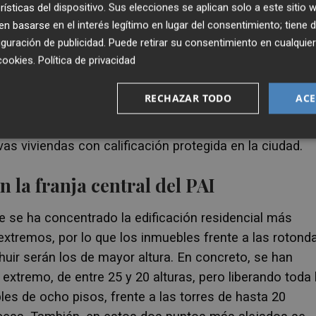
 la Ley de Ordenación del Territorio, Urbanismo y Paisaje
rísticas del dispositivo. Sus elecciones se aplican solo a este sitio
 basarse en el interés legítimo en lugar del consentimiento; tiene 
guración de publicidad
. Puede retirar su consentimiento en cualqu
cookies
.
Política de privacidad
ha dedicado a a uso dotacional público, el Ayuntamien
cial con el fin de aumentar la oferta de VPO. Ambos
RECHAZAR TODO
ACE
 metros cuadrados y permitirán levantar dos edificios
0 viviendas protegidas aproximadamente. Por tanto, en
s viviendas con calificación protegida en la ciudad.
n la franja central del PAI
e se ha concentrado la edificación residencial más
 extremos, por lo que los inmuebles frente a las rotond
huir serán los de mayor altura. En concreto, se han
xtremo, de entre 25 y 20 alturas, pero liberando
toda 
les de ocho pisos, frente a las torres de hasta 20