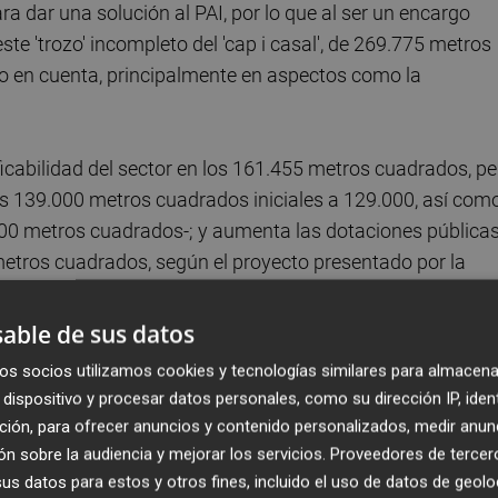
ra dar una solución al PAI, por lo que al ser un encargo
ste 'trozo' incompleto del 'cap i casal', de 269.775 metros
do en cuenta, principalmente en aspectos como la
ficabilidad del sector en los 161.455 metros cuadrados, pe
los 139.000 metros cuadrados iniciales a 129.000, así com
000 metros cuadrados-; y aumenta las dotaciones públicas
 metros cuadrados, según el proyecto presentado por la
este diario.
able de sus datos
resentado la promotora al consistorio valenciano, y q
os socios utilizamos cookies y tecnologías similares para almacena
ambios. Destacan, la rebaja de alturas de la mayoría de 
dispositivo y procesar datos personales, como su dirección IP, iden
 más de 20.000 metros cuadrados respecto al plan inicial, 
ción, para ofrecer anuncios y contenido personalizados, medir anun
reclamaban parte de sus vecinos. Eso sí, se mantienen l
n sobre la audiencia y mejorar los servicios.
Proveedores de tercer
que linda con la Ronde Norte de València. De ellas, el 30%
s datos para estos y otros fines, incluido el uso de datos de geolo