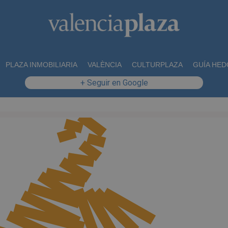
PLAZA INMOBILIARIA
VALÈNCIA
CULTURPLAZA
GUÍA HED
+ Seguir en Google