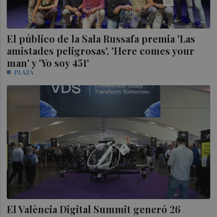
El público de la Sala Russafa premia 'Las
amistades peligrosas', 'Here comes your
man' y 'Yo soy 451'
PLAZA
El València Digital Summit generó 26