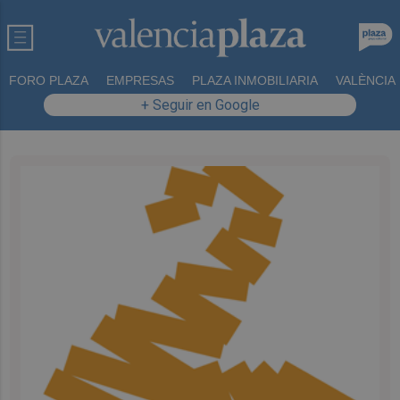
FORO PLAZA
EMPRESAS
PLAZA INMOBILIARIA
VALÈNCIA
+ Seguir en Google