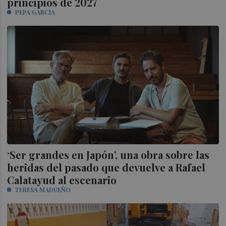
principios de 2027
PEPA GARCIA
‘Ser grandes en Japón’, una obra sobre las
heridas del pasado que devuelve a Rafael
Calatayud al escenario
TERESA MADUEÑO