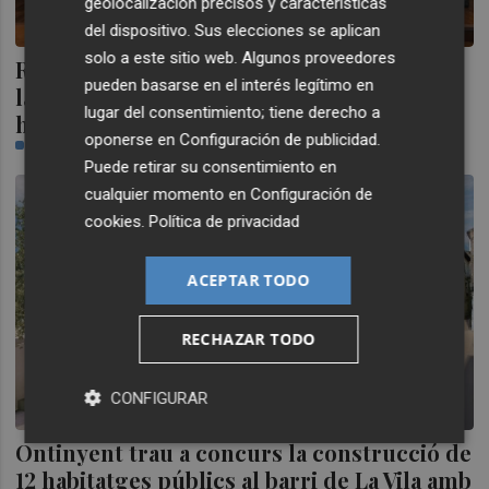
geolocalización precisos y características
del dispositivo. Sus elecciones se aplican
solo a este sitio web. Algunos proveedores
Riba-roja de Túria reclama a la Generalitat
pueden basarse en el interés legítimo en
la reactivación de la llegada del metro
lugar del consentimiento; tiene derecho a
hasta el centro urbano
oponerse en
Configuración de publicidad
.
PLAZA
Puede retirar su consentimiento en
cualquier momento en
Configuración de
cookies
.
Política de privacidad
ACEPTAR TODO
RECHAZAR TODO
CONFIGURAR
Ontinyent trau a concurs la construcció de
12 habitatges públics al barri de La Vila amb