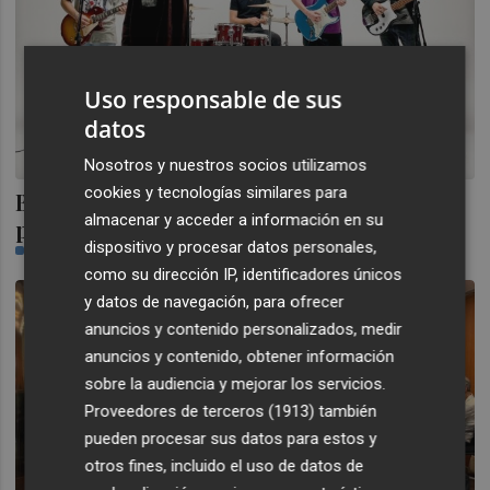
Uso responsable de sus
datos
Nosotros y nuestros socios utilizamos
cookies y tecnologías similares para
Bigsound 'ficha' a los valencianos que no
almacenar y acceder a información en su
pudieron actuar en el Festival de Les Arts
dispositivo y procesar datos personales,
PLAZA
como su dirección IP, identificadores únicos
y datos de navegación, para ofrecer
anuncios y contenido personalizados, medir
anuncios y contenido, obtener información
sobre la audiencia y mejorar los servicios.
Proveedores de terceros (1913)
también
pueden procesar sus datos para estos y
otros fines, incluido el uso de datos de