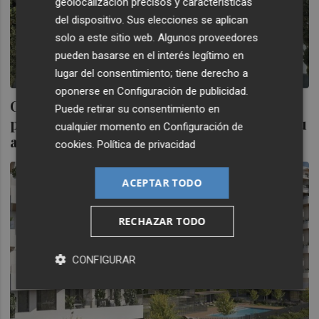
geolocalización precisos y características
del dispositivo. Sus elecciones se aplican
solo a este sitio web. Algunos proveedores
pueden basarse en el interés legítimo en
lugar del consentimiento; tiene derecho a
oponerse en
Configuración de publicidad
.
Condenado un técnico municipal de Calp
Puede retirar su consentimiento en
por exhumar un cadáver para enterrar a su
cualquier momento en
Configuración de
abuela
cookies
.
Política de privacidad
ACEPTAR TODO
RECHAZAR TODO
CONFIGURAR