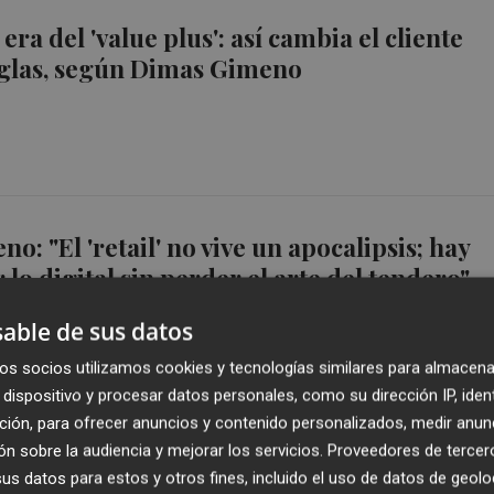
a era del 'value plus': así cambia el cliente
eglas, según Dimas Gimeno
: "El 'retail' no vive un apocalipsis; hay
lo digital sin perder el arte del tendero"
able de sus datos
os socios utilizamos cookies y tecnologías similares para almacena
dispositivo y procesar datos personales, como su dirección IP, iden
ción, para ofrecer anuncios y contenido personalizados, medir anun
varez releva a su hermana Marta como
n sobre la audiencia y mejorar los servicios.
Proveedores de tercer
s datos para estos y otros fines, incluido el uso de datos de geolo
de El Corte Inglés