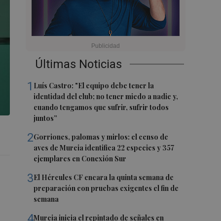
Últimas Noticias
1
Luís Castro: "El equipo debe tener la
identidad del club; no tener miedo a nadie y,
cuando tengamos que sufrir, sufrir todos
juntos”
2
Gorriones, palomas y mirlos: el censo de
aves de Murcia identifica 22 especies y 357
ejemplares en Conexión Sur
3
El Hércules CF encara la quinta semana de
preparación con pruebas exigentes el fin de
semana
4
Murcia inicia el repintado de señales en