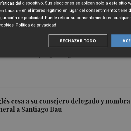
rísticas del dispositivo. Sus elecciones se aplican solo a este sitio
 basarse en el interés legítimo en lugar del consentimiento; tiene 
guración de publicidad
. Puede retirar su consentimiento en cualqu
cookies
.
Política de privacidad
RECHAZAR TODO
ACE
glés gana 224 millones en su primer
n 10,3% más, y logra ingresos de 8.212
glés cesa a su consejero delegado y nombra
neral a Santiago Bau