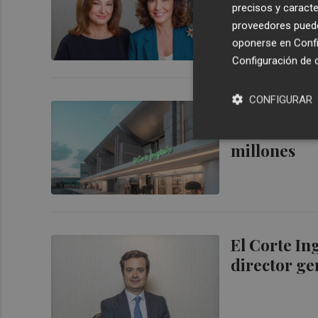
precisos y caracte
proveedores pueden
oponerse en
Confi
Configuración de 
CONFIGURAR
El Corte In
semestre, u
millones
El Corte In
director ge