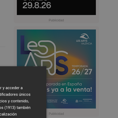
r y acceder a
tificadores únicos
cios y contenido,
os (1913)
también
calización