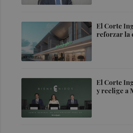
El Corte In
reforzar l
El Corte In
y reelige a