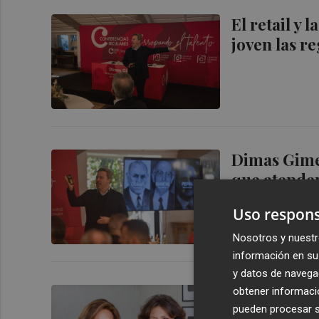
El retail y l
joven las r
Dimas Gimeno
que atender 
Uso respons
Nosotros y nuestr
información en su 
y datos de navega
Cristina Ál
obtener informació
pueden procesar su
presidenta 