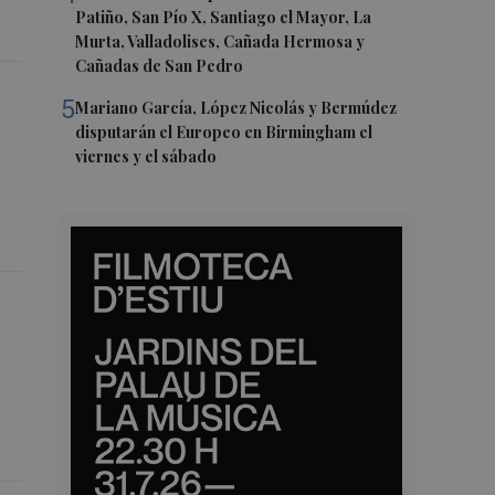
Patiño, San Pío X, Santiago el Mayor, La
Murta, Valladolises, Cañada Hermosa y
Cañadas de San Pedro
5
Mariano García, López Nicolás y Bermúdez
disputarán el Europeo en Birmingham el
viernes y el sábado