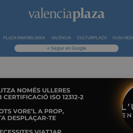
PLAZA INMOBILIARIA
VALÈNCIA
CULTURPLAZA
GUÍA HED
+ Seguir en Google