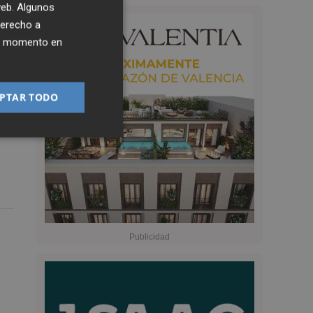
 web. Algunos
derecho a
ier momento en
PTAR TODO