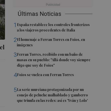
Últimas Noticias
1
España restablece los controles fronterizos
a los viajeros procedentes de Italia
2
El homenaje a Ferran Torres en Foios, en
imágenes
el
3
Ferran Torres, recibido con un baño de
masas en su pueblo: "Allá donde voy siempre
digo que soy de Foios"
4
Foios se vuelca con Ferran Torres
5
La serie murciana protagonizada por un
conejo de peluche malhablado y gamberro
que triunfa en las redes: así es 'Yván y Lolo'