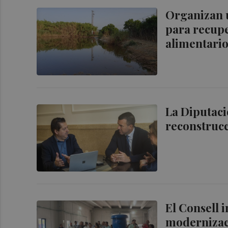
Organizan 
para recupe
alimentari
La Diputaci
reconstrucc
El Consell i
modernizaci