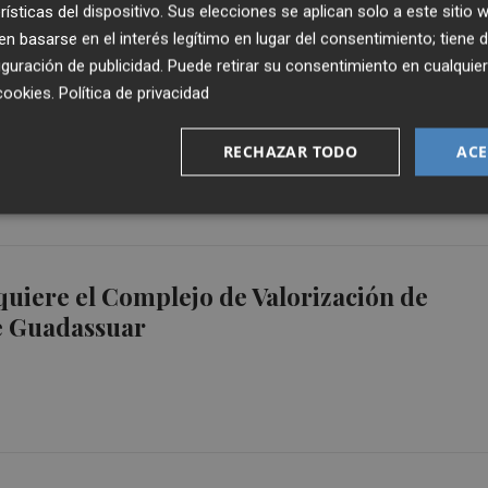
rísticas del dispositivo. Sus elecciones se aplican solo a este sitio
 basarse en el interés legítimo en lugar del consentimiento; tiene 
guración de publicidad
. Puede retirar su consentimiento en cualqu
pleta la adquisición del complejo de
cookies
.
Política de privacidad
n de residuos de Guadassuar
RECHAZAR TODO
ACE
uiere el Complejo de Valorización de
e Guadassuar