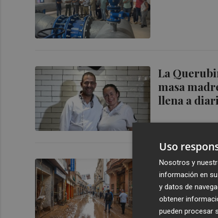
La Querubin
masa madre
llena a diar
Uso respons
Nosotros y nuestr
El Gobierno
información en su 
en Alzira, 
y datos de navega
obtener informació
pueden procesar su