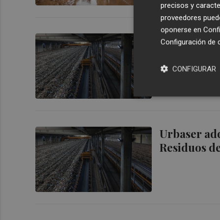
precisos y caracte
proveedores pueden
oponerse en
Confi
Urbaser com
Configuración de 
valorizació
CONFIGURAR
Urbaser adq
Residuos d