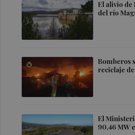
El alivio d
del río Ma
Bomberos s
reciclaje d
El Minister
90,46 MW en