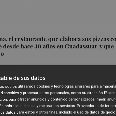
a, el restaurante que elabora sus pizzas c
 desde hace 40 años en Guadassuar, y que
io
able de sus datos
os socios utilizamos cookies y tecnologías similares para almacena
 aprueba cinco proyectos de reconstrucci
dispositivo y procesar datos personales, como su dirección IP, iden
Massanassa, Sinarcas y Guadassuar
ción, para ofrecer anuncios y contenido personalizados, medir anun
n sobre la audiencia y mejorar los servicios.
Proveedores de tercer
s datos para estos y otros fines, incluido el uso de datos de geolo