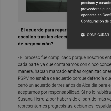
precisos y caracte
proveedores pueden
oponerse en
Confi
Configuración de 
- El acuerdo para repartirse la alcaldía e
CONFIGURAR
escollos tras las elecciones de 2023. ¿Cóm
de negociación?
- El proceso fue complicado porque nosotros e
cada parte, ya que contábamos con cinco conceja
manera, habían marcado ambas organizaciones t
PSPV no estaba de acuerdo porque defendía que
cerró un acuerdo de tres años de Alcaldía para
aceptamos por responsabilidad. Si no lo hubiéram
Susana Herraiz, por haber sido el partido más 
representantes progresistas, debíamos respaldar