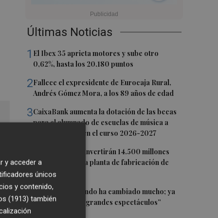
Últimas Noticias
1
El Ibex 35 aprieta motores y sube otro
0,62%, hasta los 20.180 puntos
2
Fallece el expresidente de Eurocaja Rural,
Andrés Gómez Mora, a los 89 años de edad
3
CaixaBank aumenta la dotación de las becas
para el alumnado de escuelas de música a
275.000 euros en el curso 2026-2027
4
Tesla y SpaceX invertirán 14.500 millones
para construir la planta de fabricación de
r y acceder a
chips Terafab
tificadores únicos
cios y contenido,
5
Sol Picó: “El mundo ha cambiado mucho; ya
os (1913)
también
no es tiempo de grandes espectáculos”
calización