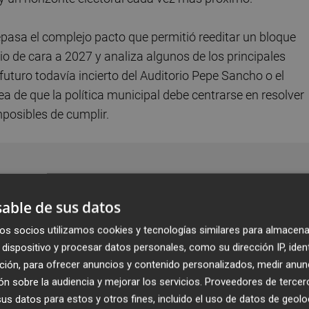
repasa el complejo pacto que permitió reeditar un bloque
pio de cara a 2027 y analiza algunos de los principales
futuro todavía incierto del Auditorio Pepe Sancho o el
idea de que la política municipal debe centrarse en resolver
posibles de cumplir.
able de sus datos
Comarca y empresa
Cambios en las alcaldías
os socios utilizamos cookies y tecnologías similares para almacena
valencianas: ¿quién asume la
dispositivo y procesar datos personales, como su dirección IP, iden
ción, para ofrecer anuncios y contenido personalizados, medir anun
vara de mando el último año
n sobre la audiencia y mejorar los servicios.
Proveedores de tercer
de legislatura?
s datos para estos y otros fines, incluido el uso de datos de geolo
Paula Picher