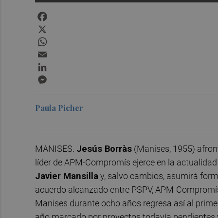
Facebook
X
WhatsApp
Email
LinkedIn
Messenger
Paula Picher
MANISES.
Jesús Borràs
(Manises, 1955) afront
líder de APM-Compromís ejerce en la actualidad c
Javier Mansilla
y, salvo cambios, asumirá forma
acuerdo alcanzado entre PSPV, APM-Compromís 
Manises durante ocho años regresa así al primer 
año marcado por proyectos todavía pendientes y