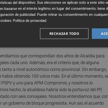
rísticas del dispositivo. Sus elecciones se aplican solo a este sitio
 basarse en el interés legítimo en lugar del consentimiento; tiene 
guración de publicidad
. Puede retirar su consentimiento en cualqu
cookies
.
Política de privacidad
ntre PSPV y APM-Compromís fue uno de los principale
RECHAZAR TODO
ACE
o valora ahora, con cierta perspectiva, aquel proce
ntendíamos que correspondían dos años de Alcaldía para
les cada uno. Además, era el criterio que, de alguna
anto a nivel autonómico como provincial. Sin embargo, 
 había obtenido 100 votos más. En el último momento, s
 el PSPV y uno para APM-Compromís, y nosotros lo
os hecho, la alcaldesa habría sido la portavoz del PP,
votado con seis concejales. Nosotros entendíamos que, c
 un gobierno de bloque progresista. Aun así, el acuerdo