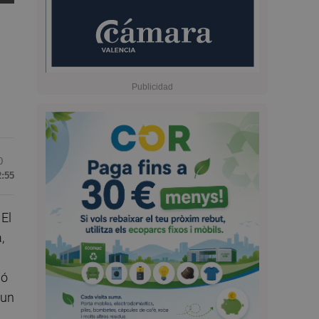
0
2:55
 El
,
nó
 un