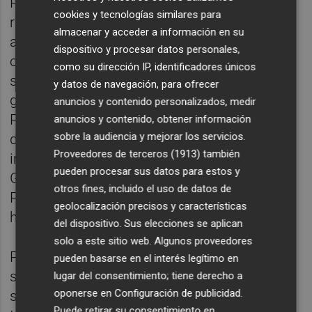
PSPV-PSOE y, estas mismas voces, se
cookies y tecnologías similares para
ratificaron cuando la tragedia de la Dana
almacenar y acceder a información en su
arrasó la provincia de Valencia. Esta horrible
dispositivo y procesar datos personales,
catástrofe, para muchos cargos del partido,
como su dirección IP, identificadores únicos
sirvió de algún modo para poner en valor la
y datos de navegación, para ofrecer
gestión del anterior gobierno presidido por
anuncios y contenido personalizados, medir
Puig y, más aún, a su juicio el histórico
anuncios y contenido, obtener información
sobre la audiencia y mejorar los servicios.
dirigente habría quedado en una posición
Proveedores de terceros (1913)
también
inmejorable para regresar al Palau de la
pueden procesar sus datos para estos y
Generalitat si, en lugar de poner rumbo a
otros fines, incluido el uso de datos de
París como
embajador ante la OCDE
, se
geolocalización precisos y características
hubiera mantenido al mando en el PSPV.
del dispositivo. Sus elecciones se aplican
solo a este sitio web. Algunos proveedores
Pero no sólo eso. La crisis de la marca
pueden basarse en el interés legítimo en
socialista, con Pedro Sánchez atravesando
lugar del consentimiento; tiene derecho a
oponerse en
Configuración de publicidad
.
sus meses más difíciles con el 'caso Koldo',
Puede retirar su consentimiento en