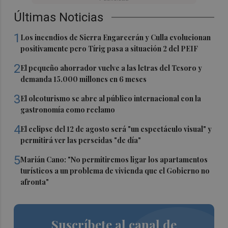
Últimas Noticias
1
Los incendios de Sierra Engarcerán y Culla evolucionan
positivamente pero Tírig pasa a situación 2 del PEIF
2
El pequeño ahorrador vuelve a las letras del Tesoro y
demanda 15.000 millones en 6 meses
3
El oleoturismo se abre al público internacional con la
gastronomía como reclamo
4
El eclipse del 12 de agosto será "un espectáculo visual" y
permitirá ver las perseidas "de día"
5
Marián Cano: "No permitiremos ligar los apartamentos
turísticos a un problema de vivienda que el Gobierno no
afronta"
Suscríbete al canal de