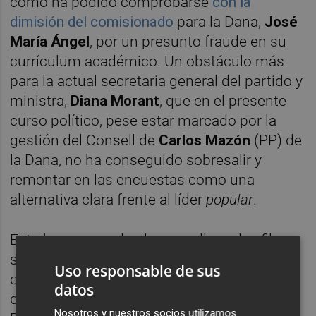
como ha podido comprobarse
con la
dimisión del comisionado
para la Dana,
José
María Ángel
, por un presunto fraude en su
currículum académico. Un obstáculo más
para la actual secretaria general del partido y
ministra,
Diana Morant
, que en el presente
curso político, pese estar marcado por la
gestión del Consell de
Carlos Mazón
(PP) de
la Dana, no ha conseguido sobresalir y
remontar en las encuestas como una
alternativa clara frente al líder
popular
.
Esto ha provocado el murmullo en las filas
socialistas. Ya en su momento algunos
Uso responsable de sus
criticaron internamente la precipitada salida
datos
del expresidente
Ximo Puig
como líder del
Nosotros y nuestros socios utilizamos