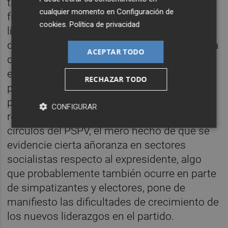
también ha sembrado el debate sobre un
cualquier momento en
Configuración de
futuro relevo del presidente del Gobierno y
cookies
.
Política de privacidad
líder del PSOE. Es aquí donde algunos
dirigentes incluso ven a Puig como una baza
ACEPTAR TODO
de transición para la formación socialista en
el ámbito de la política nacional, una
RECHAZAR TODO
posibilidad que, desde el entorno del propio
protagonista, rehúyen. Más allá de las
CONFIGURAR
reflexiones y elucubraciones que laten en
círculos del PSPV, el mero hecho de que se
evidencie cierta añoranza en sectores
socialistas respecto al expresidente, algo
que probablemente también ocurre en parte
de simpatizantes y electores, pone de
manifiesto las dificultades de crecimiento de
los nuevos liderazgos en el partido.