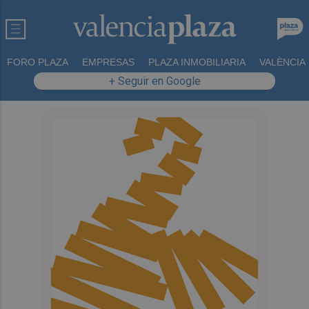
FORO PLAZA
EMPRESAS
PLAZA INMOBILIARIA
VALÈNCIA
+ Seguir en Google