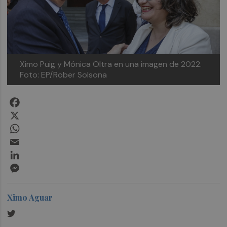
Ximo Puig y Mónica Oltra en una imagen de 2022.
Foto: EP/Rober Solsona
Facebook
X
WhatsApp
Email
LinkedIn
Messenger
Ximo Aguar