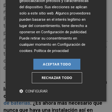
geolocalización precisos y características
potente en estos momentos ni en Bruselas,
del dispositivo. Sus elecciones se aplican
ni en España, como Comunidad Valenciana.
solo a este sitio web. Algunos proveedores
Por tanto,
me da la impresión de que somos
pueden basarse en el interés legítimo en
tantos a esperar que, aun valorando
lugar del consentimiento; tiene derecho a
oponerse en
Configuración de publicidad
.
positivamente lo que pueda llegar, habrá
Puede retirar su consentimiento en
mucho desengaño con los fondos europeos.
cualquier momento en
Configuración de
Defendemos la llegada de esos fondos, pero
cookies
.
Política de privacidad
también siendo conscientes de que en caso
de que no lleguen tenemos que ser capaces
ACEPTAR TODO
de adaptarnos.
RECHAZAR TODO
-Uno de los grandes proyectos tractores en
la Comunitat Valenciana y que aspira a
CONFIGURAR
captar fondos europeos es la
'gigafactoría'
de baterías
. ¿E
s ahora más necesario que
nunca que haya una instalación así en