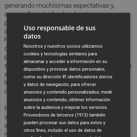
generando muchísimas expectativas y,
aunque llegarán fondos, hay tantas
propuestas, tantas asociaciones y
Uso responsable de sus
administraciones diciendo lo que van a
datos
hacer que creo que va a haber muchísimo
Nosotros y nuestros socios utilizamos
desengañado con la situación. Ojalá vengan
cookies y tecnologías similares para
para lo que realmente es necesario y
almacenar y acceder a información en su
sepamos priorizar, pero no olvidemos que va
dispositivo y procesar datos personales,
a depender de la Unión Europea en primer
como su dirección IP, identificadores únicos
lugar; del Estado español y, en tercer lugar,
y datos de navegación, para ofrecer
de las comunidades autónomas.
anuncios y contenido personalizados, medir
anuncios y contenido, obtener información
sobre la audiencia y mejorar los servicios.
Por lo tanto, nuestra capacidad de influencia
Proveedores de terceros (1913)
también
será proporcional a nuestra capacidad de
pueden procesar sus datos para estos y
incidir en estos estamentos. Y creo que
otros fines, incluido el uso de datos de
nuestra influencia no es excesivamente