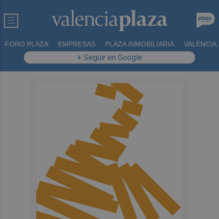
FORO PLAZA
EMPRESAS
PLAZA INMOBILIARIA
VALÈNCIA
+ Seguir en Google