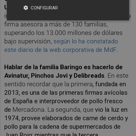
Unido)
con quienes comparten comités de
CONFIGURAR
inversión, productos, estrategia y clientes. La
firma asesora a más de 130 familias,
superando los 13.000 millones de dólares
bajo supervisión,
según lo ha constatado
este diario de la web corporativa de MdF
.
Hablar de la familia Baringo es hacerlo de
Avinatur, Pinchos Jovi y Delibreads
. En este
sentido recordar que la primera
, fundada en
2013, es una de las primeras firmas avícolas
de España e interproveedor de pollo fresco
de
Mercadona. La segunda, que
vio la luz en
1974, provee elaborados de carne de cerdo y
pollo para la cadena de supermercados de
Juan Roig; mientras que la tercera,