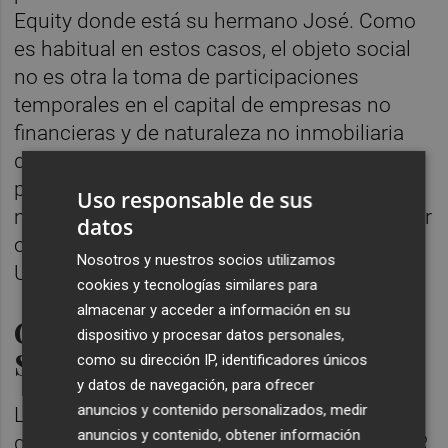
Equity donde está su hermano José. Como
es habitual en estos casos, el objeto social
no es otra la toma de participaciones
temporales en el capital de empresas no
financieras y de naturaleza no inmobiliaria
que, en el momento de la toma de
participación, no coticen en el primer
Uso responsable de sus
mercado de Bolsas de Valores o en cualquier
datos
otro mercado regulado equivalente de la
Nosotros y nuestros socios utilizamos
Unión Europea o del resto de países.
cookies y tecnologías similares para
almacenar y acceder a información en su
Gestora presente en otras dos
dispositivo y procesar datos personales,
SCR valencianas
como su dirección IP, identificadores únicos
y datos de navegación, para ofrecer
anuncios y contenido personalizados, medir
La gestora corresponde a MDEF Gestefin,
anuncios y contenido, obtener información
que también está presenta en otras dos SCR