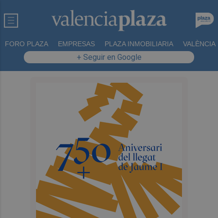
FORO PLAZA
EMPRESAS
PLAZA INMOBILIARIA
VALÈNCIA
+ Seguir en Google