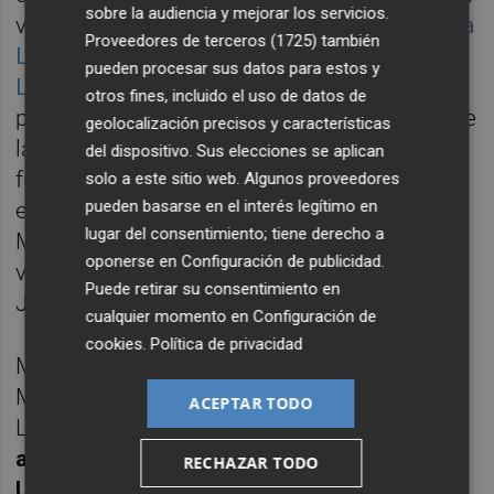
sobre la audiencia y mejorar los servicios.
valencianas:
Cuarzo Investments de la familia
Proveedores de terceros (1725)
también
Lladró Roig
y
Korosti Family Office de los
pueden procesar sus datos para estos y
Lamsfus
. Dicha compañía financiera
otros fines, incluido el uso de datos de
pertenece a MdF Family Partners. Se trata de
geolocalización precisos y características
la firma de asesoramiento patrimonial
del dispositivo. Sus elecciones se aplican
fundada en 2008 por José María Michavila,
solo a este sitio web. Algunos proveedores
pueden basarse en el interés legítimo en
exministro de Justicia en tiempos de José
lugar del consentimiento; tiene derecho a
María Aznar, y Daniel de Fernando, un
oponerse en
Configuración de publicidad
.
veterano banquero privado con pasado en
Puede retirar su consentimiento en
JP Morgan y BBVA.
cualquier momento en
Configuración de
cookies
.
Política de privacidad
MdF Family Partners tiene oficinas en
Madrid, Barcelona, Nueva York, Miami y
ACEPTAR TODO
Londres.
Dicha presencia internacional la
articula a través de WE Family Offices (EE
RECHAZAR TODO
UU) y WREN Investment Office (Reino