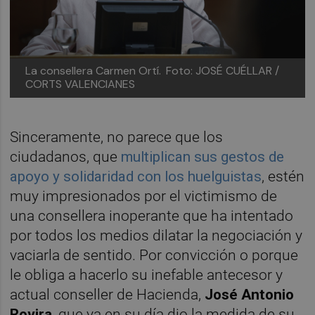
La consellera Carmen Ortí.
Foto: JOSÉ CUÉLLAR /
CORTS VALENCIANES
Sinceramente, no parece que los
ciudadanos, que
multiplican sus gestos de
apoyo y solidaridad con los huelguistas
, estén
muy impresionados por el victimismo de
una consellera inoperante que ha intentado
por todos los medios dilatar la negociación y
vaciarla de sentido. Por convicción o porque
le obliga a hacerlo su inefable antecesor y
actual conseller de Hacienda,
José Antonio
Rovira
, que ya en su día dio la medida de su