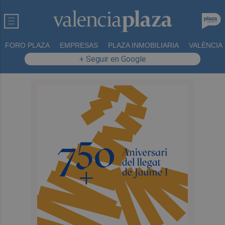
FORO PLAZA
EMPRESAS
PLAZA INMOBILIARIA
VALÈNCIA
+ Seguir en Google