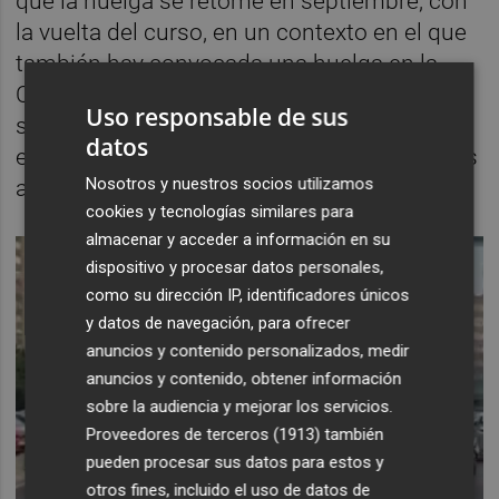
que la huelga se retome en septiembre, con
la vuelta del curso, en un contexto en el que
también hay convocada una huelga en la
Comunidad de Madrid y que quizás (como
Uso responsable de sus
siempre en España) esto acabe
datos
extendiéndose a la mayoría de comunidades
Nosotros y nuestros socios utilizamos
autónomas.
cookies y tecnologías similares para
almacenar y acceder a información en su
dispositivo y procesar datos personales,
como su dirección IP, identificadores únicos
y datos de navegación, para ofrecer
anuncios y contenido personalizados, medir
anuncios y contenido, obtener información
sobre la audiencia y mejorar los servicios.
Proveedores de terceros (1913)
también
pueden procesar sus datos para estos y
otros fines, incluido el uso de datos de