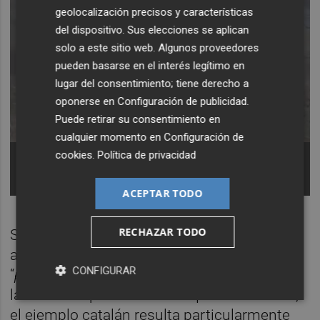
geolocalización precisos y características
del dispositivo. Sus elecciones se aplican
solo a este sitio web. Algunos proveedores
pueden basarse en el interés legítimo en
lugar del consentimiento; tiene derecho a
oponerse en
Configuración de publicidad
.
Puede retirar su consentimiento en
cualquier momento en
Configuración de
Agresión de un policía a una manifestante por la
cookies
.
Política de privacidad
educación pública en València.
Foto: TELEGRAM
CCOO
ACEPTAR TODO
RECHAZAR TODO
Si atendemos a las demás comunidades
autónomas, y en lo que casi constituye un
CONFIGURAR
“
placer culpable
” para los obsesionados con
la amenaza pancatalanista que nos acecha,
el ejemplo catalán resulta particularmente