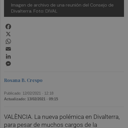
Imagen de archivo de una reunión del Consejo de
Divalterra. Foto: DIVAL
Facebook
X
WhatsApp
Email
LinkedIn
Messenger
Rosana B. Crespo
Publicado: 12/02/2021 ·
12:18
Actualizado: 13/02/2021 · 09:15
VALÈNCIA. La nueva polémica en Divalterra,
para pesar de muchos cargos de la