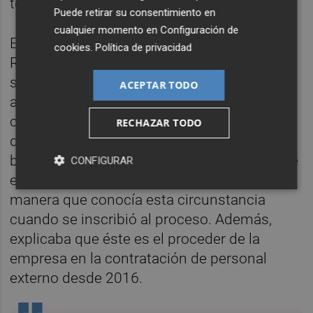
testigo del
caso Alquería
.
Puede retirar su consentimiento en
cualquier momento en
Configuración de
El hecho de que estuviera como jefe de
cookies
.
Política de privacidad
RRHH y, a la vez, dirigiera el proceso de
selección, fue criticado por el propio
ACEPTAR TODO
aspirante recurrente en sus alegaciones al
considerar que podía suponer un conflicto
RECHAZAR TODO
de intereses.
El tribunal le
replicó que en las
bases de la convocatoria ya se informaba
de
CONFIGURAR
en quién recaía la presidencia del órgano, de
manera que conocía esta circunstancia
cuando se inscribió al proceso. Además,
explicaba que éste es el proceder de la
empresa en la contratación de personal
externo desde 2016.