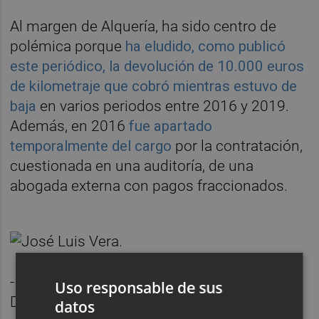
Al margen de Alquería, ha sido centro de
polémica porque
ha eludido, como publicó
este periódico, la devolución de 10.000 euros
de kilometraje que cobró mientras estuvo de
baja
en varios periodos entre 2016 y 2019.
Además, en 2016
fue apartado
temporalmente del cargo
por la contratación,
cuestionada en una auditoría, de una
abogada externa con pagos fraccionados.
-
Toni Gaspar
: actual presidente de la
Uso responsable de sus
Diputación de Valencia, por el momento ha
datos