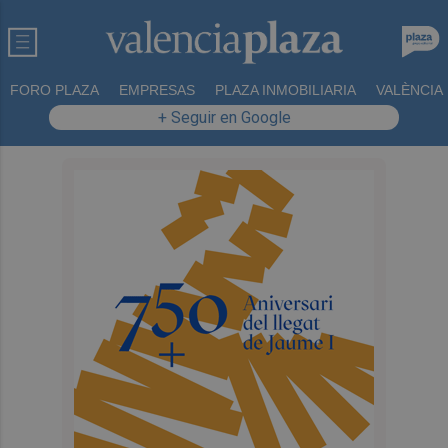
FORO PLAZA
EMPRESAS
PLAZA INMOBILIARIA
VALÈNCIA
+ Seguir en Google