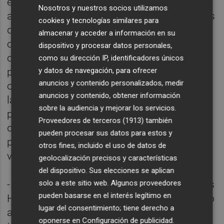
evitado cualquier pronunciamiento público
Nosotros y nuestros socios utilizamos
acerca de lo sucedido en Divalterra. Después
cookies y tecnologías similares para
de que
Valencia Plaza
informara de lo
almacenar y acceder a información en su
ocurrido, solicitó
cinco informes diferentes
dispositivo y procesar datos personales,
con carácter de urgencia a la empresa
como su dirección IP, identificadores únicos
y datos de navegación, para ofrecer
pública
para obtener las explicaciones
anuncios y contenido personalizados, medir
oportunas sobre el proceso de selección de
anuncios y contenido, obtener información
la nueva jefa de Recursos Humanos: al
sobre la audiencia y mejorar los servicios.
presidente de Divalterra, al consejero
Proveedores de terceros (1913)
también
delegado, al jefe jurídico, al gerente y al
pueden procesar sus datos para estos y
presidente del tribunal que eligió a la
otros fines, incluido el uso de datos de
vencedora.
geolocalización precisos y características
del dispositivo. Sus elecciones se aplican
solo a este sitio web. Algunos proveedores
-
Vicente Domingo
: anterior jefe de Recursos
pueden basarse en el interés legítimo en
Humanos y presidente del tribunal que eligió
lugar del consentimiento; tiene derecho a
a la ganadora. Al igual que Vera, figura como
oponerse en
Configuración de publicidad
.