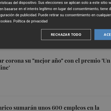
rísticas del dispositivo. Sus elecciones se aplican solo a este sitio
 basarse en el interés legítimo en lugar del consentimiento; tiene 
na DAM opta a un contrato de 180 millones
guración de publicidad
. Puede retirar su consentimiento en cualqu
cookies
.
Política de privacidad
RECHAZAR TODO
ACE
ar corona su "mejor año" con el premio 'Un
ine'
nrico sumarán unos 600 empleos en la