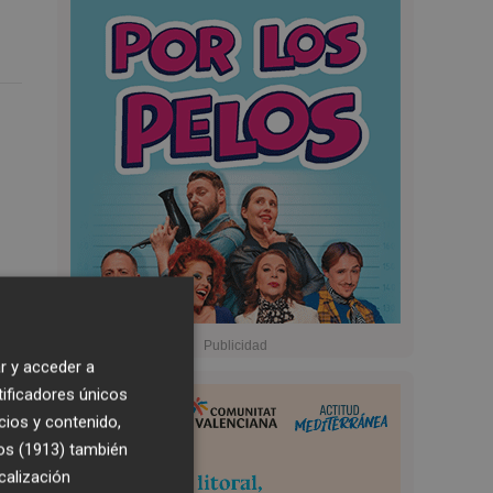
r y acceder a
tificadores únicos
cios y contenido,
os (1913)
también
calización