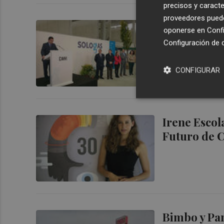
precisos y caracte
proveedores pueden
La valencia
oponerse en
Confi
en Italia
Configuración de 
CONFIGURAR
Irene Escol
Futuro de C
Bimbo y Pa