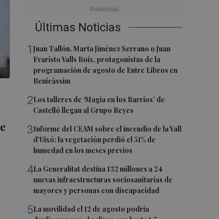
Últimas Noticias
1
Juan Tallón, Marta Jiménez Serrano o Juan
Evaristo Valls Boix, protagonistas de la
programación de agosto de Entre Libros en
Benicàssim
2
Los talleres de ‘Magia en los Barrios’ de
Castelló llegan al Grupo Reyes
de
3
Informe del CEAM sobre el incendio de la Vall
d'Uixó: la vegetación perdió el 51% de
humedad en los meses previos
4
La Generalitat destina 132 millones a 24
nuevas infraestructuras sociosanitarias de
mayores y personas con discapacidad
5
La movilidad el 12 de agosto podría