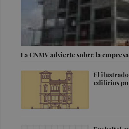
La CNMV advierte sobre la empresa 
El ilustrad
edificios p