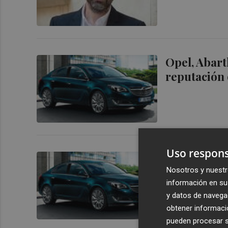
Opel, Abart
reputación 
Uso respons
Opel, Abart
Nosotros y nuestr
reputación 
información en su 
y datos de navega
obtener informació
pueden procesar su