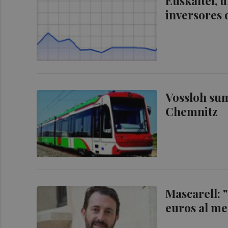
Euskaltel, 
inversores 
Vossloh sum
Chemnitz
Mascarell: 
euros al me