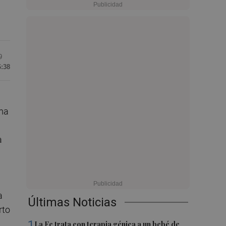
9
6:38
rma
a
a
Últimas Noticias
rto
1
La Fe trata con terapia génica a un bebé de