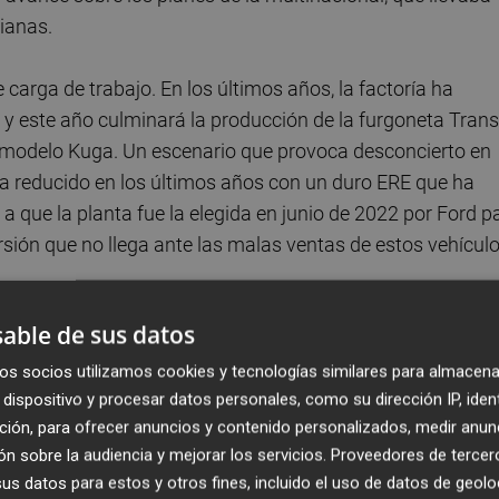
ianas.
e carga de trabajo. En los últimos años, la factoría ha
 este año culminará la producción de la furgoneta Transi
 el modelo Kuga. Un escenario que provoca desconcierto en
ha reducido en los últimos años con un duro ERE que ha
 que la planta fue la elegida en junio de 2022 por Ford p
rsión que no llega ante las malas ventas de estos vehícul
able de sus datos
eo de Ford garantizaba que "el problema está en vías de
presa por garantizar el porvenir de las instalaciones, aunqu
os socios utilizamos cookies y tecnologías similares para almacena
do los directivos ha sido que en el mes de abril los
dispositivo y procesar datos personales, como su dirección IP, iden
ción, para ofrecer anuncios y contenido personalizados, medir anun
ión mundial de Ford y que en esa cita aportarán "más dat
n sobre la audiencia y mejorar los servicios.
Proveedores de tercer
s datos para estos y otros fines, incluido el uso de datos de geolo