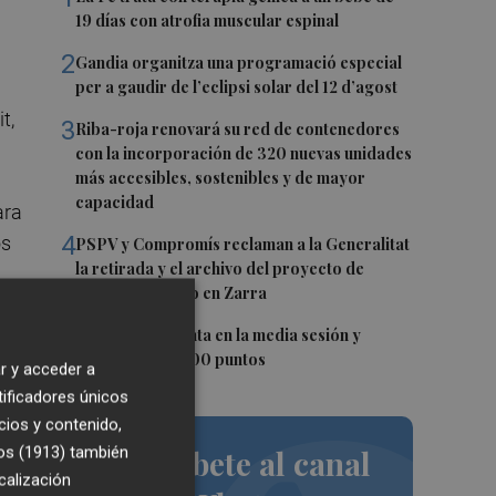
19 días con atrofia muscular espinal
2
Gandia organitza una programació especial
per a gaudir de l’eclipsi solar del 12 d’agost
t,
3
Riba-roja renovará su red de contenedores
con la incorporación de 320 nuevas unidades
más accesibles, sostenibles y de mayor
capacidad
ara
4
os
PSPV y Compromís reclaman a la Generalitat
la retirada y el archivo del proyecto de
macrovertedero en Zarra
5
El Ibex 35 repunta en la media sesión y
supera los 20.200 puntos
e
r y acceder a
tificadores únicos
cios y contenido,
os
os (1913)
también
Suscríbete al canal
calización