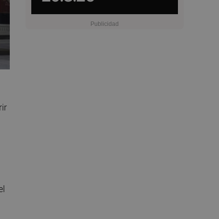
ir
el