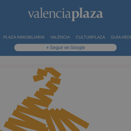
PLAZA INMOBILIARIA
VALÈNCIA
CULTURPLAZA
GUÍA HED
+ Seguir en Google