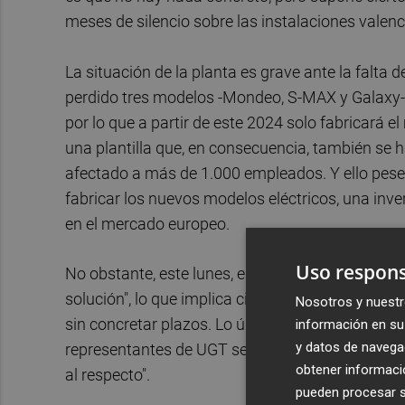
meses de silencio sobre las instalaciones valenc
La situación de la planta es grave ante la falta d
perdido tres modelos -Mondeo, S-MAX y Galaxy- y
por lo que a partir de este 2024 solo fabricará
una plantilla que, en consecuencia, también se 
afectado a más de 1.000 empleados. Y ello pese a
fabricar los nuevos modelos eléctricos, una inve
en el mercado europeo.
Uso respons
No obstante, este lunes, el vicepresidente europ
solución", lo que implica cierto interés de la em
Nosotros y nuestr
sin concretar plazos. Lo único que sí han prometi
información en su 
y datos de navega
representantes de UGT se reunirán con la direcc
obtener informació
al respecto".
pueden procesar su