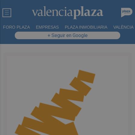
FORO PLAZA
EMPRESAS
PLAZA INMOBILIARIA
VALÈNCIA
+ Seguir en Google