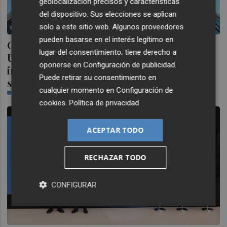
geolocalización precisos y características
del dispositivo. Sus elecciones se aplican
solo a este sitio web. Algunos proveedores
pueden basarse en el interés legítimo en
Carlos III, Autónoma, Alfonso X e IE
lugar del consentimiento; tiene derecho a
University, universidades que lideran la
oponerse en
Configuración de publicidad
.
integración de la tecnología en Madrid,
Puede retirar su consentimiento en
según el Instituto Coordenadas
cualquier momento en
Configuración de
PLAZA
cookies
.
Política de privacidad
ACEPTAR TODO
RECHAZAR TODO
CONFIGURAR