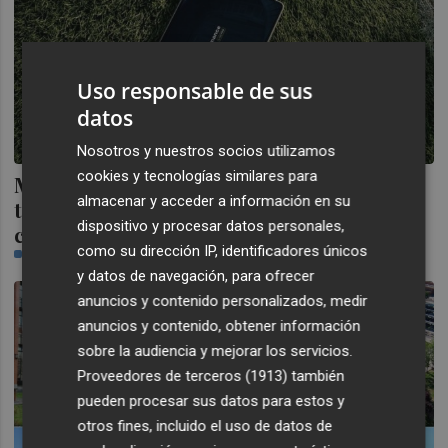
Uso responsable de sus
datos
Nosotros y nuestros socios utilizamos
cookies y tecnologías similares para
Mediacoach, la plataforma de análisis
almacenar y acceder a información en su
técnico basado en datos de LaLiga, se
dispositivo y procesar datos personales,
convierte en Sportian Performance
como su dirección IP, identificadores únicos
PLAZA
y datos de navegación, para ofrecer
anuncios y contenido personalizados, medir
anuncios y contenido, obtener información
sobre la audiencia y mejorar los servicios.
Proveedores de terceros (1913)
también
pueden procesar sus datos para estos y
otros fines, incluido el uso de datos de