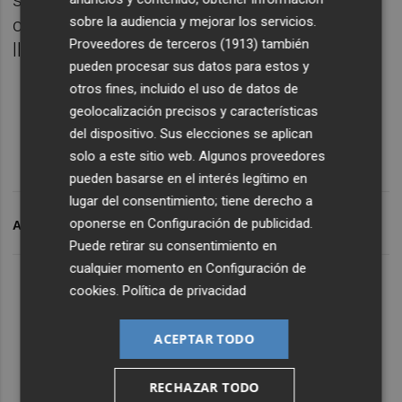
sociales. Todos ellos influenciados por una
sobre la audiencia y mejorar los servicios.
corriente plural, que recorre la historia
Proveedores de terceros (1913)
también
llegando hasta nuestros días.
pueden procesar sus datos para estos y
otros fines, incluido el uso de datos de
geolocalización precisos y características
del dispositivo. Sus elecciones se aplican
solo a este sitio web. Algunos proveedores
pueden basarse en el interés legítimo en
lugar del consentimiento; tiene derecho a
oponerse en
Configuración de publicidad
.
ARCHIVADO EN
EXPOSICIÓN
Puede retirar su consentimiento en
cualquier momento en
Configuración de
cookies
.
Política de privacidad
ACEPTAR TODO
RECHAZAR TODO