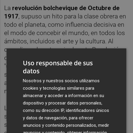
La
revolución bolchevique de Octubre de
1917
, supuso un hito para la clase obrera en
todo el planeta, como influencia decisiva en
el modo de concebir el mundo, en todos los
ámbitos, incluidos el arte y la cultura. Al
cumplirse el centenario de esta Revolución,
desde la organización han querido ofrecer
Uso responsable de sus
"una visión contemporánea de los hechos y
datos
sus consecuencias históricas, que a tantos
Nosotros y nuestros socios utilizamos
artistas inspiraron, generando multitud de
cookies y tecnologías similares para
movimientos y obras de arte".
almacenar y acceder a información en su
dispositivo y procesar datos personales,
Los autores que componen la muestra, han
como su dirección IP, identificadores únicos
sido seleccionados por "el interés y la
y datos de navegación, para ofrecer
sensibilidad" hacia realidades políticas y
anuncios y contenido personalizados, medir
anuncios y contenido, obtener información