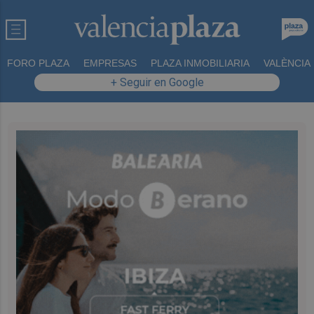
FORO PLAZA
EMPRESAS
PLAZA INMOBILIARIA
VALÈNCIA
+ Seguir en Google