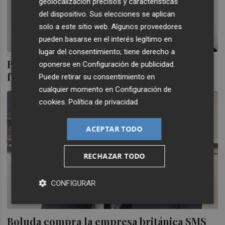
geolocalización precisos y características
del dispositivo. Sus elecciones se aplican
solo a este sitio web. Algunos proveedores
pueden basarse en el interés legítimo en
lugar del consentimiento; tiene derecho a
Boluda compra la empresa de salvamento
oponerse en
Configuración de publicidad
.
francesa Les Abeilles International
Puede retirar su consentimiento en
cualquier momento en
Configuración de
cookies
.
Política de privacidad
ACEPTAR TODO
RECHAZAR TODO
CONFIGURAR
Boluda compra la empresa británica SMS