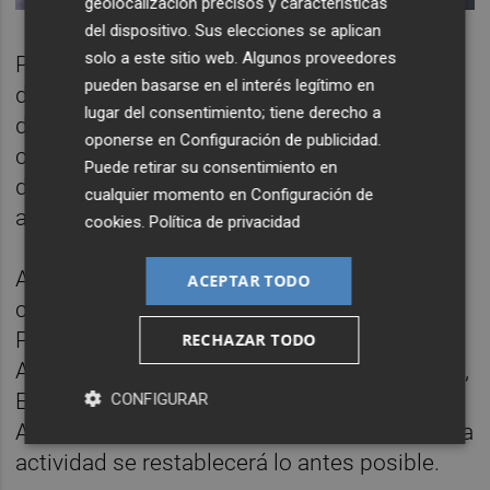
geolocalización precisos y características
del dispositivo. Sus elecciones se aplican
solo a este sitio web. Algunos proveedores
Pese a los efectos de la Dana, la Conselleria
pueden basarse en el interés legítimo en
de Sanidad ha informado de que los centros
lugar del consentimiento; tiene derecho a
de salud de la ciudad de València funcionan
oponerse en
Configuración de publicidad
.
con normalidad, mientras que varios puntos
Puede retirar su consentimiento en
de atención del área metropolitana y
cualquier momento en
Configuración de
alrededores se encuentran cerrados.
cookies
.
Política de privacidad
Así, a primera hora de este miércoles los
ACEPTAR TODO
centros de salud de Alfafar --incluido en
Punto de Atención Continuada--, Parque
RECHAZAR TODO
Alcosa, Sedaví, Benetússer, Castellar, Pinedo,
El Saler, El Palmar, El Perellonet, Horno de
CONFIGURAR
Alcedo y La Torre permanecerán cerrados. La
actividad se restablecerá lo antes posible.