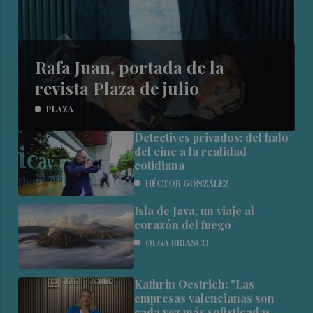
Rafa Juan, portada de la
revista Plaza de julio
PLAZA
Detectives privados: del halo
del cine a la realidad
cotidiana
HÉCTOR GONZÁLEZ
Isla de Java, un viaje al
corazón del fuego
OLGA BRIASCO
Kathrin Oestrich: "Las
empresas valencianas son
cada vez más sofisticadas