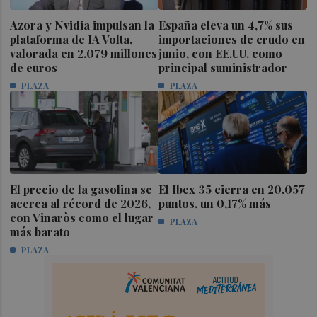
Azora y Nvidia impulsan la
España eleva un 4,7% sus
plataforma de IA Volta,
importaciones de crudo en
valorada en 2.079 millones
junio, con EE.UU. como
de euros
principal suministrador
PLAZA
PLAZA
El precio de la gasolina se
El Ibex 35 cierra en 20.057
acerca al récord de 2026,
puntos, un 0,17% más
con Vinaròs como el lugar
PLAZA
más barato
PLAZA