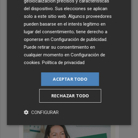
geolocalización precisos y características
del dispositivo. Sus elecciones se aplican
solo a este sitio web. Algunos proveedores
TIERRA DE EMPRESAS
pueden basarse en el interés legítimo en
lugar del consentimiento; tiene derecho a
oponerse en
Configuración de publicidad
.
Puede retirar su consentimiento en
cualquier momento en
Configuración de
cookies
.
Política de privacidad
ACEPTAR TODO
Formar el talento que impulsa la
gastronomía mediterránea
RECHAZAR TODO
PLAZA
CONFIGURAR