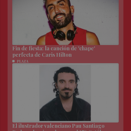
Fin de fiesta: la canción de 'chape'
perfecta de Caris Hilton
PLAZA
El ilustrador valenciano Pau Santiago