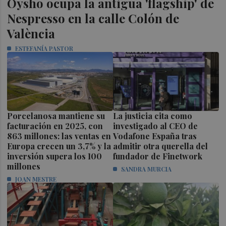
Oysho ocupa la antigua 'flagship' de
Nespresso en la calle Colón de
València
ESTEFANÍA PASTOR
Porcelanosa mantiene su
La justicia cita como
facturación en 2025, con
investigado al CEO de
863 millones: las ventas en
Vodafone España tras
Europa crecen un 3,7% y la
admitir otra querella del
inversión supera los 100
fundador de Finetwork
millones
SANDRA MURCIA
JOAN MESTRE