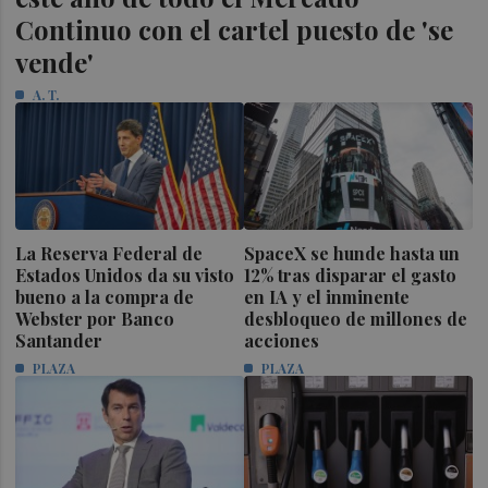
Continuo con el cartel puesto de 'se
vende'
A. T.
La Reserva Federal de
SpaceX se hunde hasta un
Estados Unidos da su visto
12% tras disparar el gasto
bueno a la compra de
en IA y el inminente
Webster por Banco
desbloqueo de millones de
Santander
acciones
PLAZA
PLAZA