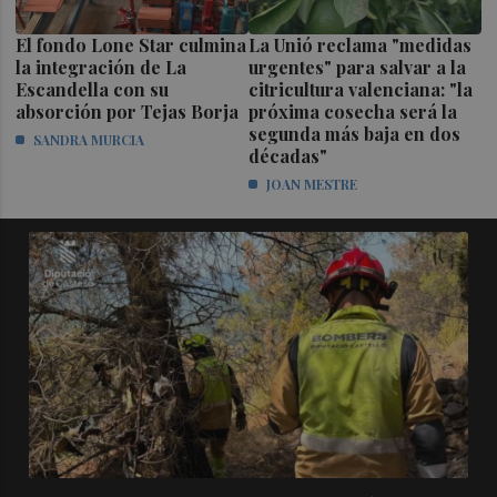
El fondo Lone Star culmina
La Unió reclama "medidas
la integración de La
urgentes" para salvar a la
Escandella con su
citricultura valenciana: "la
absorción por Tejas Borja
próxima cosecha será la
segunda más baja en dos
SANDRA MURCIA
décadas"
JOAN MESTRE