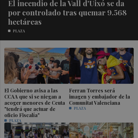
El incendio de la Vall d'Uixó se da
por controlado tras quemar 9.568
hectáreas
PLAZA
El Gobierno avisa a las
Ferran Torres será
CCAA que si se niegan a
imagen y embajador de la
acoger menores de Ceuta
Comunitat Valenciana
"tendrá que actuar de
PLAZA
oficio Fiscalía"
PLAZA