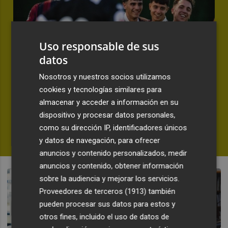
Uso responsable de sus
datos
Nosotros y nuestros socios utilizamos
PRETEMPORADA | CD CASTELLÓN 1-3 LEVANTE UD
cookies y tecnologías similares para
El Levante UD pone el broche a la
almacenar y acceder a información en su
pretemporada con un triunfo ante
dispositivo y procesar datos personales,
el Castellón
como su dirección IP, identificadores únicos
y datos de navegación, para ofrecer
SERGIO BOTELLA
anuncios y contenido personalizados, medir
anuncios y contenido, obtener información
sobre la audiencia y mejorar los servicios.
Proveedores de terceros (1913)
también
pueden procesar sus datos para estos y
otros fines, incluido el uso de datos de