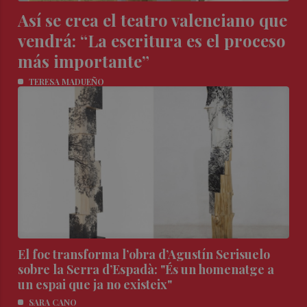
Así se crea el teatro valenciano que
vendrá: “La escritura es el proceso
más importante”
TERESA MADUEÑO
El foc transforma l’obra d’Agustín Serisuelo
sobre la Serra d’Espadà: "És un homenatge a
un espai que ja no existeix"
SARA CANO