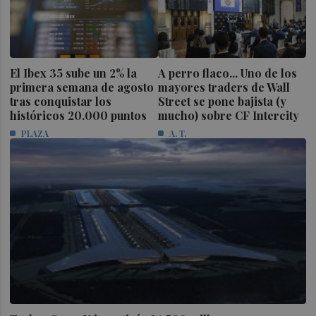
El Ibex 35 sube un 2% la
A perro flaco... Uno de los
primera semana de agosto
mayores traders de Wall
tras conquistar los
Street se pone bajista (y
históricos 20.000 puntos
mucho) sobre CF Intercity
PLAZA
A. T.