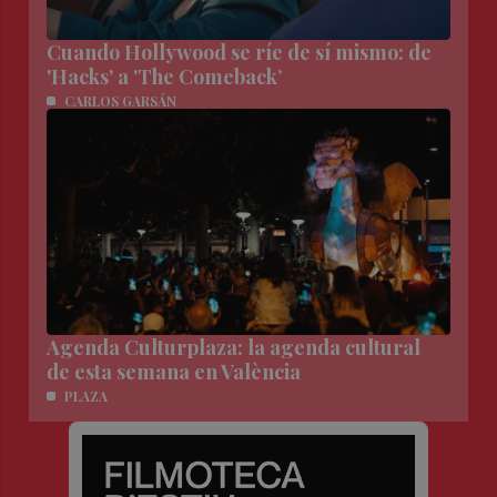
Cuando Hollywood se ríe de sí mismo: de
'Hacks' a 'The Comeback’
CARLOS GARSÁN
Agenda Culturplaza: la agenda cultural
de esta semana en València
PLAZA