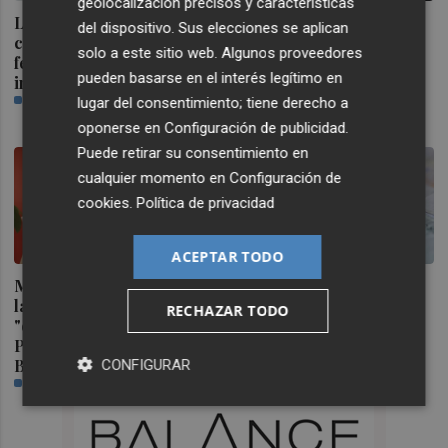
geolocalización precisos y características
La búsqueda del impacto
Marián Cano: "No
del dispositivo. Sus elecciones se aplican
científico puede reducir la
permitiremos ligar los
solo a este sitio web. Algunos proveedores
felicidad del personal
apartamentos turísticos a
pueden basarse en el interés legítimo en
investigador
un problema de vivienda
PLAZA
que el Gobierno no
lugar del consentimiento; tiene derecho a
afronta"
oponerse en
Configuración de publicidad
.
PLAZA
Puede retirar su consentimiento en
cualquier momento en
Configuración de
cookies
.
Política de privacidad
ACEPTAR TODO
Morant, convencida de que
El pequeño ahorrador
la gestión de la dana será
vuelve a las letras del
RECHAZAR TODO
"el estoque definitivo" al
Tesoro y demanda 15.000
PP en las urnas: "Habrá
millones en 6 meses
Botànic III"
PLAZA
CONFIGURAR
PLAZA