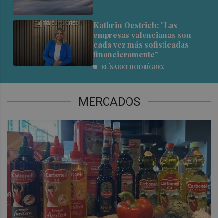
Kathrin Oestrich: "Las
empresas valencianas son
cada vez más sofisticadas
financieramente"
ELÍSABET RODRÍGUEZ
MERCADOS