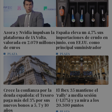
Azora y Nvidia impulsan la
España eleva un 4,7% sus
plataforma de IA Volta,
importaciones de crudo en
valorada en 2.079 millones
junio, con EE.UU. como
de euros
principal suministrador
PLAZA
PLAZA
Crece la confianza por la
El Ibex 35 mantiene el
deuda española: el Tesoro
'rally' a media sesión
paga más del 3% por sus
(+1,17%) y ya mira a los
nuevos bonos a 5, 7 y 10
20.300 puntos
años
PLAZA