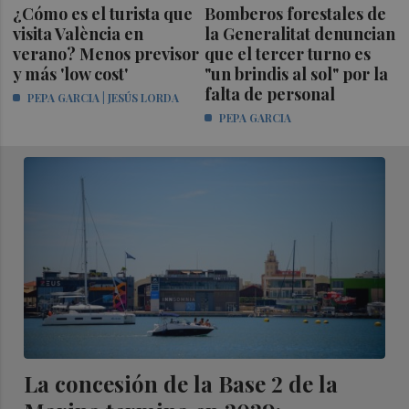
¿Cómo es el turista que
Bomberos forestales de
visita València en
la Generalitat denuncian
verano? Menos previsor
que el tercer turno es
y más 'low cost'
"un brindis al sol" por la
falta de personal
PEPA GARCIA | JESÚS LORDA
PEPA GARCIA
La concesión de la Base 2 de la