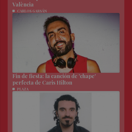
València
CARLOS GARSÁN
Fin de fiesta: la canción de 'chape'
perfecta de Caris Hilton
PLAZA