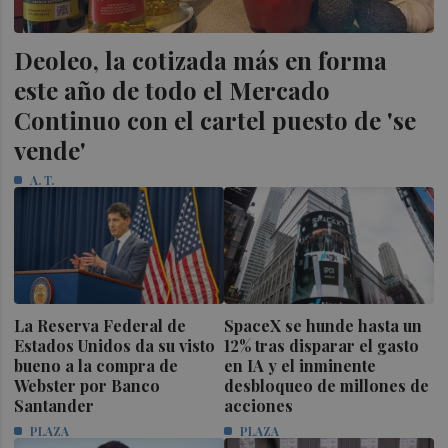
Deoleo, la cotizada más en forma
este año de todo el Mercado
Continuo con el cartel puesto de 'se
vende'
A. T.
La Reserva Federal de
SpaceX se hunde hasta un
Estados Unidos da su visto
12% tras disparar el gasto
bueno a la compra de
en IA y el inminente
Webster por Banco
desbloqueo de millones de
Santander
acciones
PLAZA
PLAZA