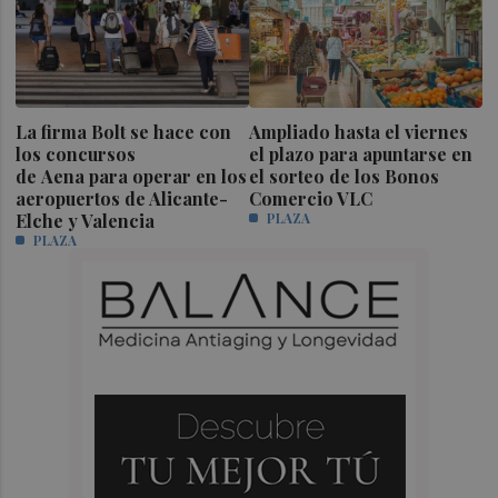
La firma Bolt se hace con
Ampliado hasta el viernes
los concursos
el plazo para apuntarse en
de Aena para operar en los
el sorteo de los Bonos
aeropuertos de Alicante-
Comercio VLC
Elche y Valencia
PLAZA
PLAZA