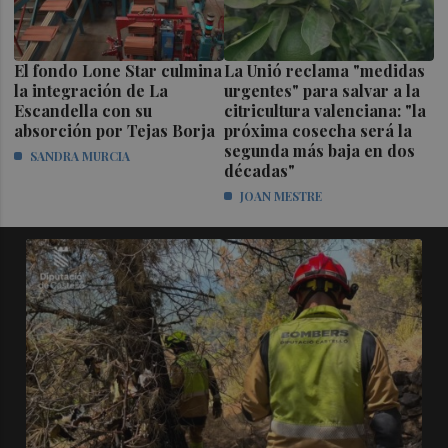
El fondo Lone Star culmina
La Unió reclama "medidas
la integración de La
urgentes" para salvar a la
Escandella con su
citricultura valenciana: "la
absorción por Tejas Borja
próxima cosecha será la
segunda más baja en dos
SANDRA MURCIA
décadas"
JOAN MESTRE