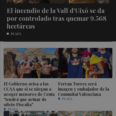
El incendio de la Vall d'Uixó se da
por controlado tras quemar 9.568
hectáreas
PLAZA
El Gobierno avisa a las
Ferran Torres será
CCAA que si se niegan a
imagen y embajador de la
acoger menores de Ceuta
Comunitat Valenciana
"tendrá que actuar de
PLAZA
oficio Fiscalía"
PLAZA