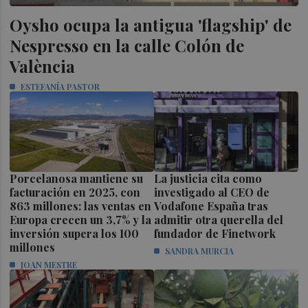
Oysho ocupa la antigua 'flagship' de
Nespresso en la calle Colón de
València
ESTEFANÍA PASTOR
Porcelanosa mantiene su
La justicia cita como
facturación en 2025, con
investigado al CEO de
863 millones: las ventas en
Vodafone España tras
Europa crecen un 3,7% y la
admitir otra querella del
inversión supera los 100
fundador de Finetwork
millones
SANDRA MURCIA
JOAN MESTRE