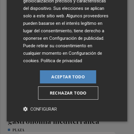
geolocalización precisos y características
del dispositivo. Sus elecciones se aplican
solo a este sitio web. Algunos proveedores
pueden basarse en el interés legítimo en
TIERRA DE EMPRESAS
lugar del consentimiento; tiene derecho a
oponerse en
Configuración de publicidad
.
Puede retirar su consentimiento en
cualquier momento en
Configuración de
cookies
.
Política de privacidad
ACEPTAR TODO
RECHAZAR TODO
CONFIGURAR
Formar el talento que impulsa la
gastronomía mediterránea
PLAZA