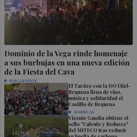
Dominio de la Vega rinde homenaje
a sus burbujas en una nueva edición
de la Fiesta del Cava
MAR LAFUENTE
El Tardeo con la DO Utiel-
Requena llena de vino,
música y solidaridad el
Castillo de Requena
5BARRICAS
Vicente Gandía obtiene el
sello "Calculo y Reduzco"
del MITECO tras reducir
su huella de carbono