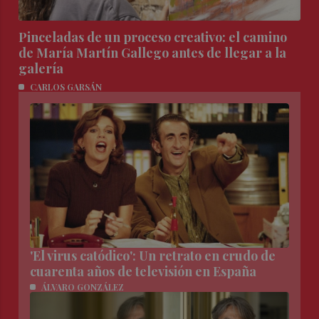
Pinceladas de un proceso creativo: el camino
de María Martín Gallego antes de llegar a la
galería
CARLOS GARSÁN
'El virus catódico': Un retrato en crudo de
cuarenta años de televisión en España
ÁLVARO GONZÁLEZ