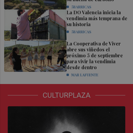
5BARRICAS
La DO Valencia inicia la
vendimia más temprana de
su historia
5BARRICAS
La Cooperativa de Viver
abre sus viñedos el
próximo 5 de septiembre
para vivir la vendimia
desde dentro
MAR LAFUENTE
CULTURPLAZA