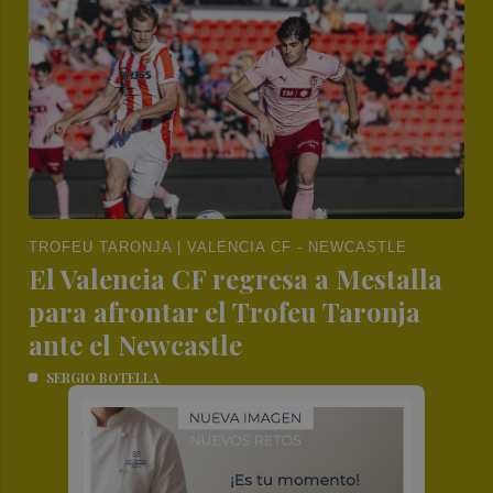
TROFEU TARONJA | VALENCIA CF - NEWCASTLE
El Valencia CF regresa a Mestalla
para afrontar el Trofeu Taronja
ante el Newcastle
SERGIO BOTELLA