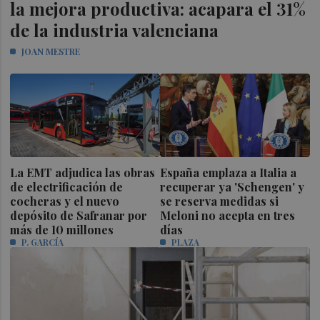
la mejora productiva: acapara el 31%
de la industria valenciana
JOAN MESTRE
La EMT adjudica las obras
España emplaza a Italia a
de electrificación de
recuperar ya 'Schengen' y
cocheras y el nuevo
se reserva medidas si
depósito de Safranar por
Meloni no acepta en tres
más de 10 millones
días
P. GARCÍA
PLAZA