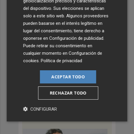
geolocalización precisos y características
del dispositivo. Sus elecciones se aplican
solo a este sitio web. Algunos proveedores
pueden basarse en el interés legítimo en
TIERRA DE EMPRESAS
lugar del consentimiento; tiene derecho a
oponerse en
Configuración de publicidad
.
Puede retirar su consentimiento en
cualquier momento en
Configuración de
cookies
.
Política de privacidad
ACEPTAR TODO
Formar el talento que impulsa la
RECHAZAR TODO
gastronomía mediterránea
CONFIGURAR
PLAZA