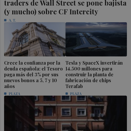
traders de Wall Street se pone bajista
(y mucho) sobre CF Intercity
A. T.
Crece la confianza por la
Tesla y SpaceX invertirán
deuda española: el Tesoro
14.500 millones para
paga más del 3% por sus
construir la planta de
nuevos bonos a 5, 7 y 10
fabricación de chips
años
Terafab
PLAZA
PLAZA