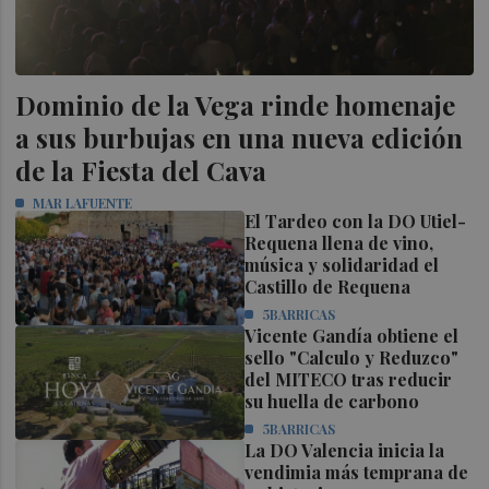
Dominio de la Vega rinde homenaje
a sus burbujas en una nueva edición
de la Fiesta del Cava
MAR LAFUENTE
El Tardeo con la DO Utiel-
Requena llena de vino,
música y solidaridad el
Castillo de Requena
5BARRICAS
Vicente Gandía obtiene el
sello "Calculo y Reduzco"
del MITECO tras reducir
su huella de carbono
5BARRICAS
La DO Valencia inicia la
vendimia más temprana de