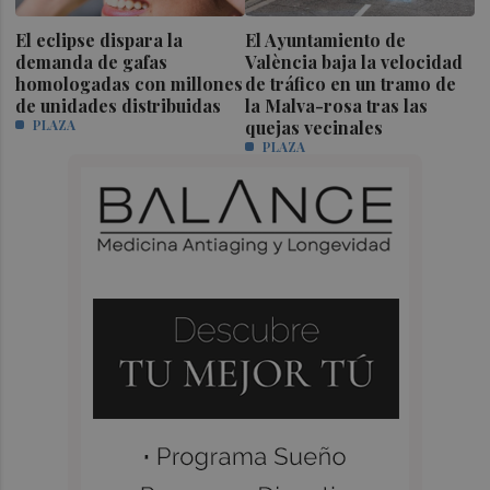
El eclipse dispara la
El Ayuntamiento de
demanda de gafas
València baja la velocidad
homologadas con millones
de tráfico en un tramo de
de unidades distribuidas
la Malva-rosa tras las
PLAZA
quejas vecinales
PLAZA