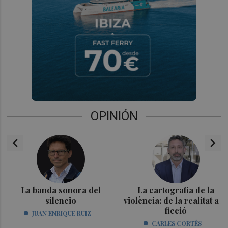
OPINIÓN
chevron_left
chevron_right
La banda sonora del
La cartografia de la
silencio
violència: de la realitat a la
ficció
JUAN ENRIQUE RUIZ
CARLES CORTÉS