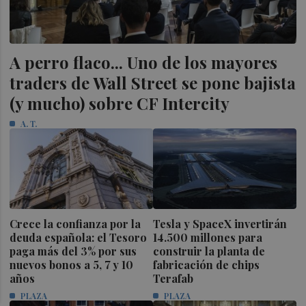
A perro flaco... Uno de los mayores
traders de Wall Street se pone bajista
(y mucho) sobre CF Intercity
A. T.
Crece la confianza por la
Tesla y SpaceX invertirán
deuda española: el Tesoro
14.500 millones para
paga más del 3% por sus
construir la planta de
nuevos bonos a 5, 7 y 10
fabricación de chips
años
Terafab
PLAZA
PLAZA