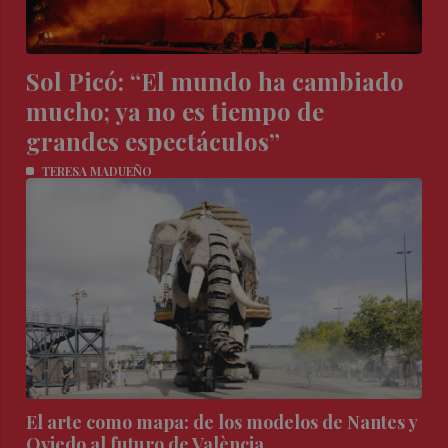
Sol Picó: “El mundo ha cambiado
mucho; ya no es tiempo de
grandes espectáculos”
TERESA MADUEÑO
El arte como mapa: de los modelos de Nantes y
Oviedo al futuro de València