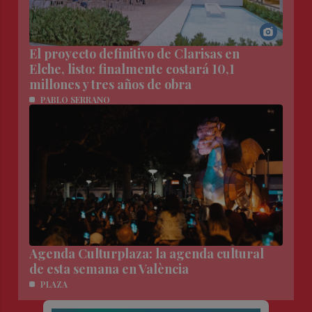
El proyecto definitivo de Clarisas en
Elche, listo: finalmente costará 10,1
millones y tres años de obra
PABLO SERRANO
Agenda Culturplaza: la agenda cultural
de esta semana en València
PLAZA