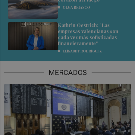
OLGA BRIASCO
Kathrin Oestrich: "Las
empresas valencianas son
cada vez más sofisticadas
financieramente"
ELÍSABET RODRÍGUEZ
MERCADOS