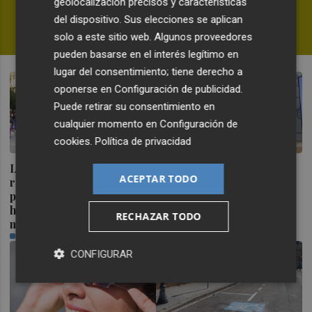
geolocalización precisos y características
dudas en la WNBA
del dispositivo. Sus elecciones se aplican
FERNANDO MIÑANA
solo a este sitio web. Algunos proveedores
pueden basarse en el interés legítimo en
lugar del consentimiento; tiene derecho a
oponerse en
Configuración de publicidad
.
Puede retirar su consentimiento en
cualquier momento en
Configuración de
cookies
.
Política de privacidad
La Comunitat Valenciana
Ceuta señala que al
ACEPTAR TODO
recibe el 18,2 % de
Gobierno le "consta" el
población extranjera que
llamamiento por redes a
ha llegado en últimos 12
una nueva entrada masiva
RECHAZAR TODO
meses
el 15 de agosto
PLAZA
PLAZA
CONFIGURAR