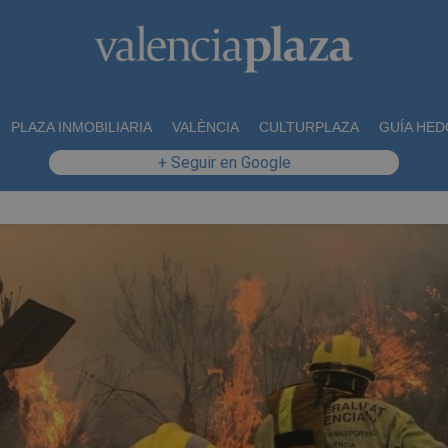
PLAZA INMOBILIARIA
VALÈNCIA
CULTURPLAZA
GUÍA HED
+ Seguir en Google