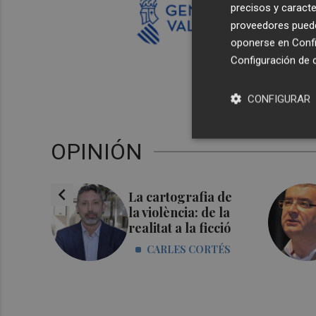
precisos y caracte
proveedores pueden
oponerse en
Confi
Configuración de 
CONFIGURAR
OPINIÓN
chevron_left
mes,
La cartografia de
s
la violència: de la
realitat a la ficció
RENZ
CARLES CORTÉS