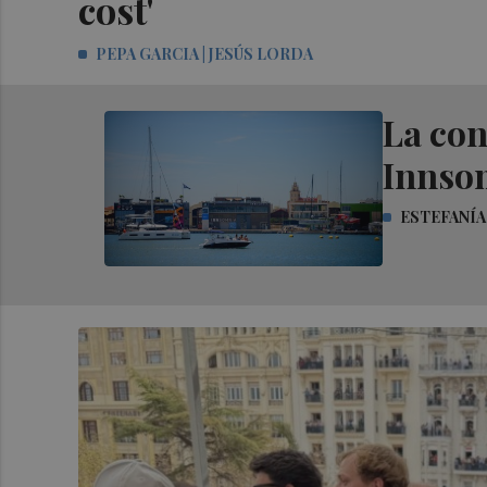
cost'
PEPA GARCIA | JESÚS LORDA
La con
Innsom
ESTEFANÍA