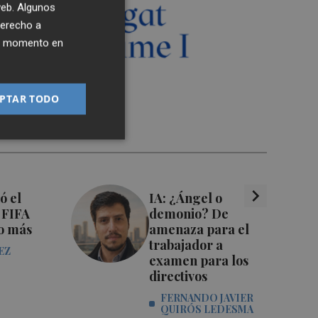
 web. Algunos
derecho a
ier momento en
PTAR TODO
chevron_right
ó el
IA: ¿Ángel o
 FIFA
demonio? De
o más
amenaza para el
trabajador a
EZ
examen para los
directivos
FERNANDO JAVIER
QUIRÓS LEDESMA