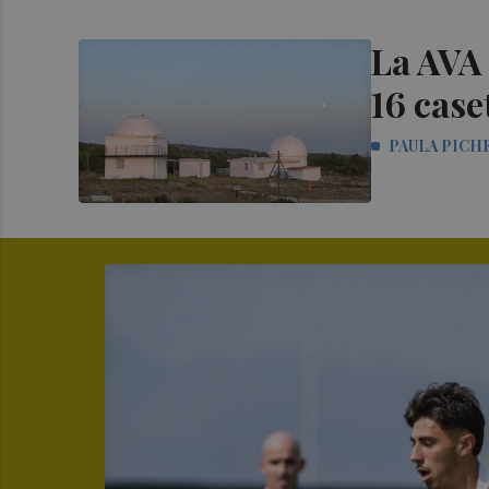
La AVA 
16 case
PAULA PICH