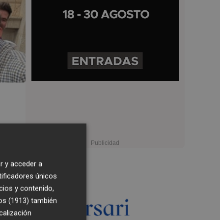
r y acceder a
tificadores únicos
cios y contenido,
os (1913)
también
calización