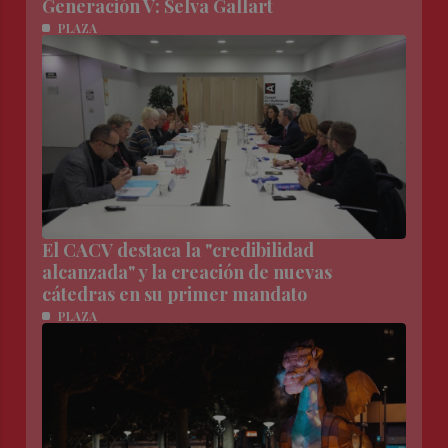
Generación V: Selva Gallart
PLAZA
El CACV destaca la "credibilidad
alcanzada" y la creación de nuevas
cátedras en su primer mandato
PLAZA