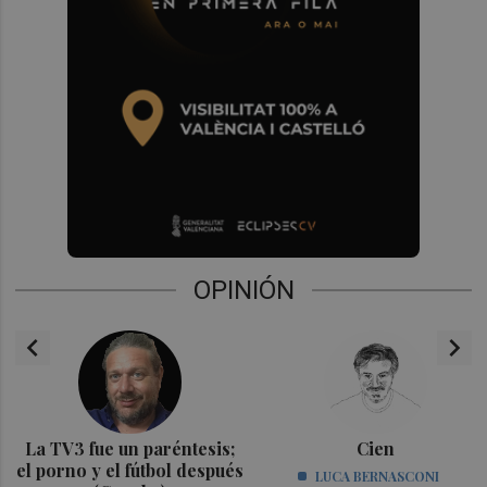
OPINIÓN
chevron_left
chevron_right
La TV3 fue un paréntesis;
Cien
el porno y el fútbol después
LUCA BERNASCONI