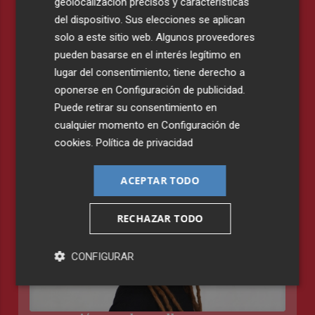
geolocalización precisos y características
del dispositivo. Sus elecciones se aplican
solo a este sitio web. Algunos proveedores
pueden basarse en el interés legítimo en
lugar del consentimiento; tiene derecho a
oponerse en
Configuración de publicidad
.
Puede retirar su consentimiento en
cualquier momento en
Configuración de
Noël G. González compone su paisaje
cookies
.
Política de privacidad
artístico en ‘Pou amarg'
TERESA MADUEÑO
ACEPTAR TODO
RECHAZAR TODO
CONFIGURAR