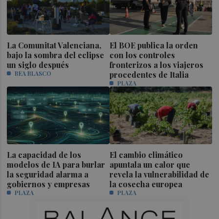
La Comunitat Valenciana,
El BOE publica la orden
bajo la sombra del eclipse
con los controles
un siglo después
fronterizos a los viajeros
BEA BLASCO
procedentes de Italia
PLAZA
La capacidad de los
El cambio climático
modelos de IA para burlar
apuntala un calor que
la seguridad alarma a
revela la vulnerabilidad de
gobiernos y empresas
la cosecha europea
PLAZA
PLAZA