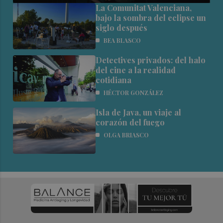
La Comunitat Valenciana,
bajo la sombra del eclipse un
siglo después
BEA BLASCO
Detectives privados: del halo
del cine a la realidad
cotidiana
HÉCTOR GONZÁLEZ
Isla de Java, un viaje al
corazón del fuego
OLGA BRIASCO