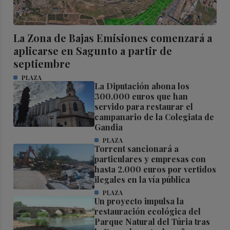
La Zona de Bajas Emisiones comenzará a
aplicarse en Sagunto a partir de
septiembre
PLAZA
La Diputación abona los
300.000 euros que han
servido para restaurar el
campanario de la Colegiata de
Gandia
PLAZA
Torrent sancionará a
particulares y empresas con
hasta 2.000 euros por vertidos
ilegales en la vía pública
PLAZA
Un proyecto impulsa la
restauración ecológica del
Parque Natural del Túria tras