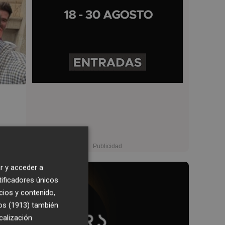
r y acceder a
tificadores únicos
cios y contenido,
os (1913)
también
calización