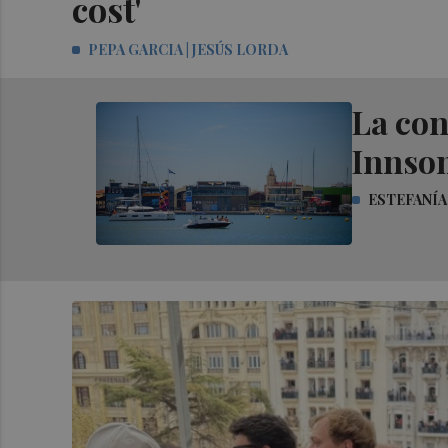
cost'
PEPA GARCIA | JESÚS LORDA
La con
Innsom
ESTEFANÍA