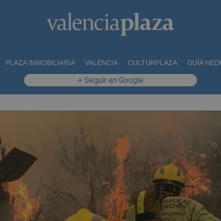
PLAZA INMOBILIARIA
VALÈNCIA
CULTURPLAZA
GUÍA HED
+ Seguir en Google