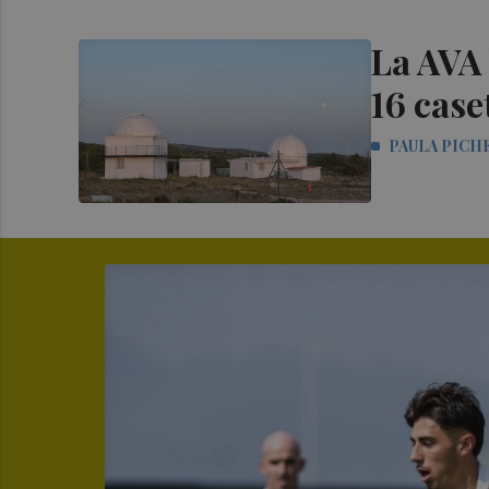
La AVA 
16 case
PAULA PICH