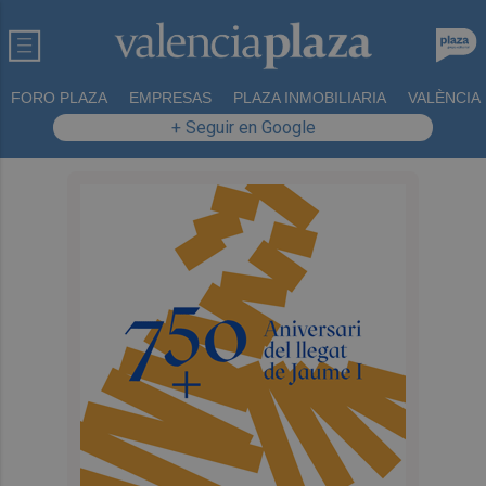
FORO PLAZA
EMPRESAS
PLAZA INMOBILIARIA
VALÈNCIA
+ Seguir en Google