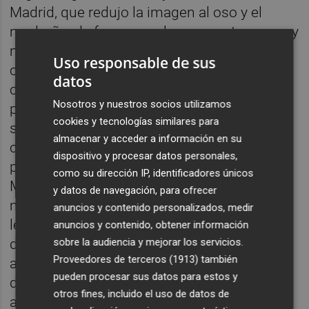
Madrid, que redujo la imagen al oso y el
madroño, de forma que la propuesta era muy
minimalista: el elemento icónico recogía las
Uso responsable de sus
cuatro barras rojas en campo de oro, de la
datos
corona de Jaume I de Aragón, las cuales se
Nosotros y nuestros socios utilizamos
proyectaban a derecha e izquierda
cookies y tecnologías similares para
simbolizando la doble “L” (lealtad) de la
almacenar y acceder a información en su
ciudad de València, y el elemento
dispositivo y procesar datos personales,
propiamente logotipo en una Helvética
como su dirección IP, identificadores únicos
Medium, tipografía muy moderna en ese
y datos de navegación, para ofrecer
momento. Ambos elementos eran de una
anuncios y contenido personalizados, medir
legibilidad perfecta y resistente a todo tipo
anuncios y contenido, obtener información
de reproducciones y tamaños. Este diseño,
sobre la audiencia y mejorar los servicios.
Proveedores de terceros (1913)
también
apenas presentado, no fue bien recibido por
pueden procesar sus datos para estos y
diferentes entidades y prensa de la ciudad,
otros fines, incluido el uso de datos de
acusando al ayuntamiento de quitar las