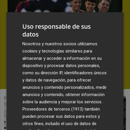
Uso responsable de sus
datos
Nosotros y nuestros socios utilizamos
PRETEMPORADA | CD CASTELLÓN 1-3 LEVANTE UD
cookies y tecnologías similares para
El Levante UD pone el broche a la
almacenar y acceder a información en su
pretemporada con un triunfo ante
dispositivo y procesar datos personales,
el Castellón
como su dirección IP, identificadores únicos
y datos de navegación, para ofrecer
SERGIO BOTELLA
anuncios y contenido personalizados, medir
anuncios y contenido, obtener información
sobre la audiencia y mejorar los servicios.
Proveedores de terceros (1913)
también
pueden procesar sus datos para estos y
otros fines, incluido el uso de datos de