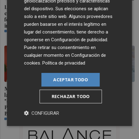
geolocalización precisos y características
La búsqueda del impacto
Marián Cano: "No
del dispositivo. Sus elecciones se aplican
científico puede reducir la
permitiremos ligar los
solo a este sitio web. Algunos proveedores
felicidad del personal
apartamentos turísticos a
pueden basarse en el interés legítimo en
investigador
un problema de vivienda
PLAZA
que el Gobierno no
lugar del consentimiento; tiene derecho a
afronta"
oponerse en
Configuración de publicidad
.
PLAZA
Puede retirar su consentimiento en
cualquier momento en
Configuración de
cookies
.
Política de privacidad
ACEPTAR TODO
Morant, convencida de que
El pequeño ahorrador
la gestión de la dana será
vuelve a las letras del
RECHAZAR TODO
"el estoque definitivo" al
Tesoro y demanda 15.000
PP en las urnas: "Habrá
millones en 6 meses
Botànic III"
PLAZA
CONFIGURAR
PLAZA