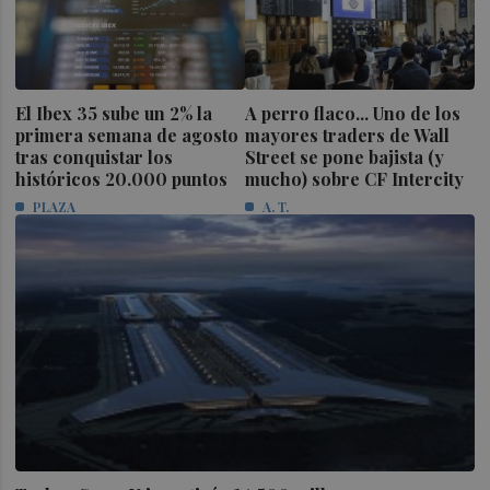
El Ibex 35 sube un 2% la
A perro flaco... Uno de los
primera semana de agosto
mayores traders de Wall
tras conquistar los
Street se pone bajista (y
históricos 20.000 puntos
mucho) sobre CF Intercity
PLAZA
A. T.