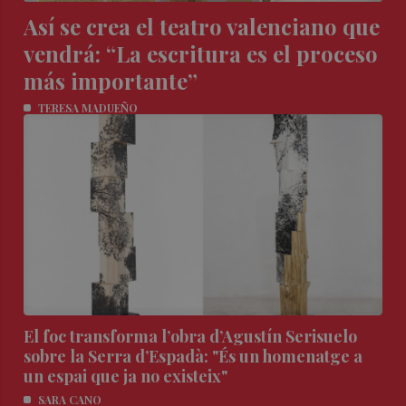
Así se crea el teatro valenciano que
vendrá: “La escritura es el proceso
más importante”
TERESA MADUEÑO
El foc transforma l’obra d’Agustín Serisuelo
sobre la Serra d’Espadà: "És un homenatge a
un espai que ja no existeix"
SARA CANO