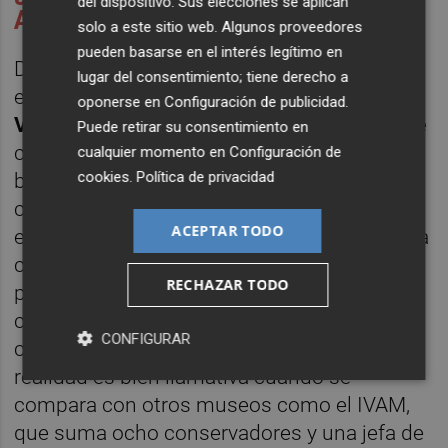
del dispositivo. Sus elecciones se aplican
Arts?
solo a este sitio web. Algunos proveedores
pueden basarse en el interés legítimo en
De la red de centros expositivos valencianos
lugar del consentimiento; tiene derecho a
es quizá el
Museu de Belles Arts de
oponerse en
Configuración de publicidad
.
València
el que más dolores de cabeza tiene
Puede retirar su consentimiento en
con respecto al personal. Para muestra, un
cualquier momento en
Configuración de
cookies
.
Política de privacidad
botón. Aunque el centro custodia una rica
colección de en torno a 30.000 piezas, el
ACEPTAR TODO
equipo es más bien escaso, y apenas cuenta
con un técnico de arte valenciano y tres
RECHAZAR TODO
personas encargadas de la catalogación y
contextualización entre sus filas. Los
CONFIGURAR
conservadores brillan por su ausencia. Esta
realidad es bien llamativa cuando se
compara con otros museos como el IVAM,
que suma ocho conservadores y una jefa de