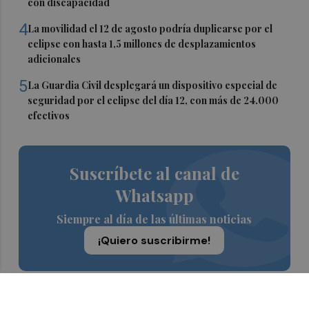
con discapacidad
4
La movilidad el 12 de agosto podría duplicarse por el
eclipse con hasta 1,5 millones de desplazamientos
adicionales
5
La Guardia Civil desplegará un dispositivo especial de
seguridad por el eclipse del día 12, con más de 24.000
efectivos
Suscríbete al canal de
Whatsapp
Siempre al día de las últimas noticias
¡Quiero suscribirme!