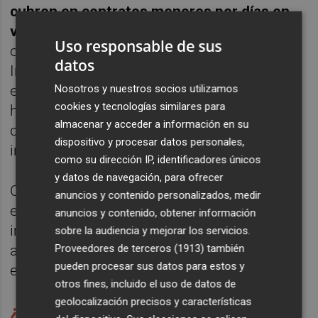
cubren en contratos menores por días en
vez de establecer estructuras estables
. En
Uso responsable de sus
opinión de varias fuentes internas del
datos
Institut, son ciertas las dificultades
Nosotros y nuestros socios utilizamos
expuestas, pero no creen que se esté
cookies y tecnologías similares para
haciendo suficiente por revertir la situación,
almacenar y acceder a información en su
cayendo en la respuesta rápida de las
dispositivo y procesar datos personales,
interinidades y externalizaciones.
como su dirección IP, identificadores únicos
y datos de navegación, para ofrecer
Con todo, a partir del próximo año
anuncios y contenido personalizados, medir
empezarán las jubilaciones de una parte
anuncios y contenido, obtener información
importante del equipo, y la cuenta atrás no
sobre la audiencia y mejorar los servicios.
Proveedores de terceros (1913)
también
atiende a la mayoría de factores que el IVC
pueden procesar sus datos para estos y
esgrime.
otros fines, incluido el uso de datos de
geolocalización precisos y características
¿Quién cuida del Museu de Belles