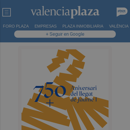
FORO PLAZA
EMPRESAS
PLAZA INMOBILIARIA
VALÈNCIA
+ Seguir en Google