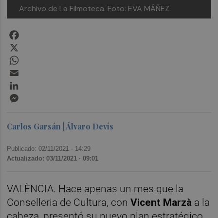
Archivo de La Filmoteca. Foto: EVA MÁÑEZ.
Facebook
X
WhatsApp
Email
LinkedIn
Messenger
Carlos Garsán | Álvaro Devís
Publicado: 02/11/2021 ·
14:29
Actualizado: 03/11/2021 · 09:01
VALÈNCIA. Hace apenas un mes que la
Conselleria de Cultura, con
Vicent Marzà
a la
cabeza, presentó su nuevo plan estratégico,