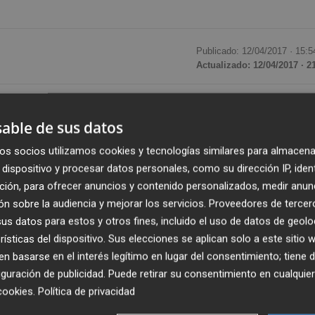
Publicado: 12/04/2017 ·
15:5
Actualizado: 12/04/2017 · 2
ará su quinta edición en Benicàssim (Castelló) los días
13
able de sus datos
ara toda la familia. Este festival familiar también
alargar
 Nit'
, todo el festival estará activo hasta la medianoche.
os socios utilizamos cookies y tecnologías similares para almacena
dispositivo y procesar datos personales, como su dirección IP, iden
 la Carpa Circo y la Zona Teenage. En las
10
ción, para ofrecer anuncios y contenido personalizados, medir anun
n sobre la audiencia y mejorar los servicios.
Proveedores de tercer
más de 50 actividades
en los dos días de celebración de
s datos para estos y otros fines, incluido el uso de datos de geolo
tival en la costa mediterránea podrá disfrutar de talleres d
rísticas del dispositivo. Sus elecciones se aplican solo a este sitio
tro para los más pequeños y un sin fin de actividades. El
 basarse en el interés legítimo en lugar del consentimiento; tiene 
entacuentos, lecturas comunitarias, talleres de
guración de publicidad
. Puede retirar su consentimiento en cualqu
cookies
.
Política de privacidad