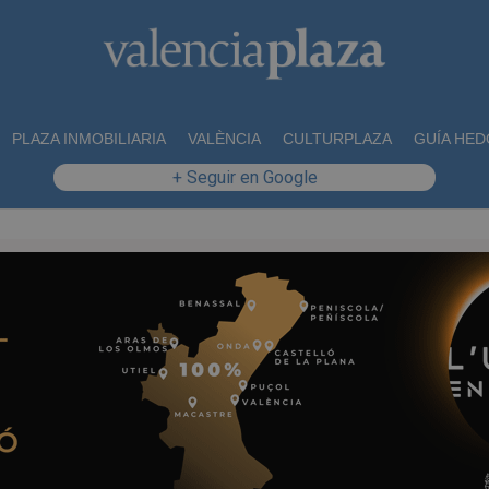
PLAZA INMOBILIARIA
VALÈNCIA
CULTURPLAZA
GUÍA HED
+ Seguir en Google