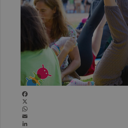
Facebook
X
WhatsApp
Email
LinkedIn