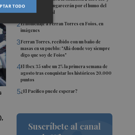
confina Sierra Engarcerán por el humo del
PTAR TODO
incendio forestal
2
El homenaje a Ferran Torres en Foios, en
imágenes
3
Ferran Torres, recibido con un baño de
masas en su pueblo: "Allá donde voy siempre
digo que soy de Foios"
4
El Ibex 35 sube un 2% la primera semana de
agosto tras conquistar los históricos 20.000
puntos
5
¿El Pacífico puede esperar?
s
),
Suscríbete al canal