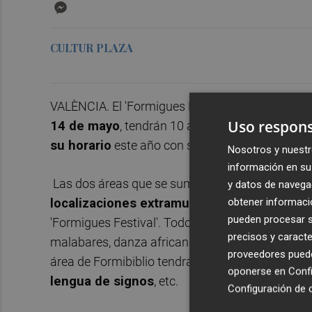
Messenger
CULTUR PLAZA
VALÈNCIA. El 'Formigues Festival', que se celebr
Uso respons
14 de mayo
, tendrán 10 áreas extramusicales p
su horario
este año con su fórmula '
Formigues
Nosotros y nuestr
información en su 
Las dos áreas que se suman a este festival son:
y datos de navega
obtener informació
localizaciones extramusicales
se realizarán
pueden procesar su
'Formigues Festival'. Todo el público de este fes
precisos y caracte
malabares, danza africana, yoga, sesiones de tea
proveedores pueden
área de Formibiblio tendrá actividades como
cu
oponerse en
Confi
lengua de signos
, etc.
Configuración de 