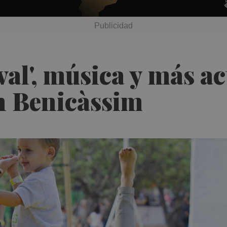
val', música y más a
en Benicàssim