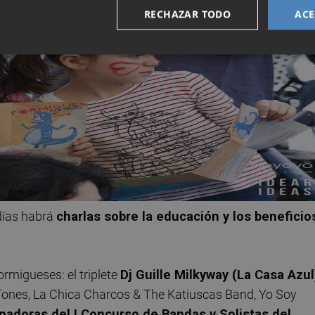
RECHAZAR TODO
ACE
 días habrá
charlas sobre la educación y los beneficio
ormigueses: el triplete
Dj Guille Milkyway (La Casa Azul
Tones, La Chica Charcos & The Katiuscas Band, Yo Soy
nadoras del I Concurso de Bandas y Solistas del