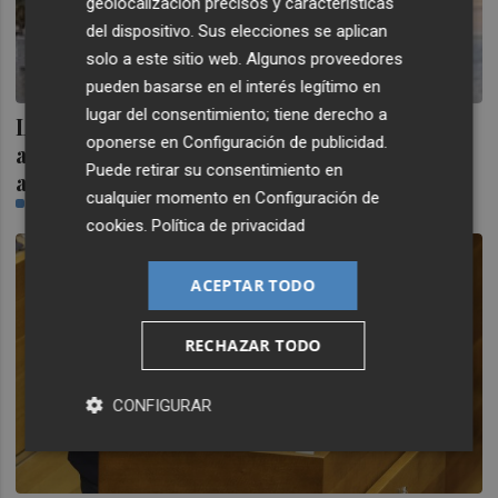
geolocalización precisos y características
del dispositivo. Sus elecciones se aplican
solo a este sitio web. Algunos proveedores
pueden basarse en el interés legítimo en
lugar del consentimiento; tiene derecho a
Lola Bolinches, estudiante voluntaria que
oponerse en
Configuración de publicidad
.
ayudó en la Dana: "Todos queríamos
Puede retirar su consentimiento en
ayudar pero no sabíamos cómo"
cualquier momento en
Configuración de
PLAZA
cookies
.
Política de privacidad
ACEPTAR TODO
RECHAZAR TODO
CONFIGURAR