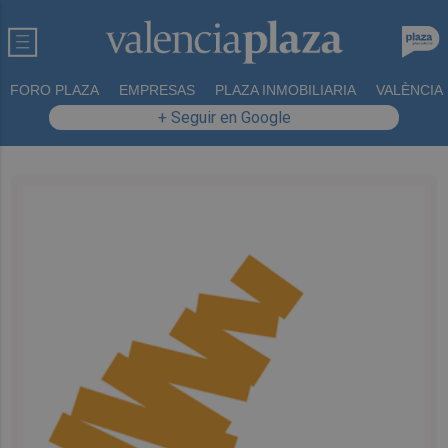
FORO PLAZA
EMPRESAS
PLAZA INMOBILIARIA
VALÈNCIA
+ Seguir en Google